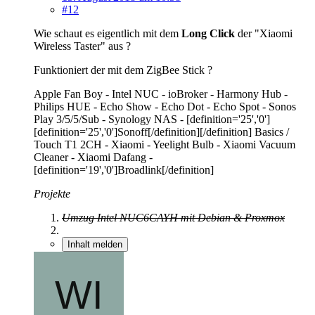
#12
Wie schaut es eigentlich mit dem
Long Click
der "Xiaomi
Wireless Taster" aus ?
Funktioniert der mit dem ZigBee Stick ?
Apple Fan Boy - Intel NUC - ioBroker - Harmony Hub -
Philips HUE - Echo Show - Echo Dot - Echo Spot - Sonos
Play 3/5/5/Sub - Synology NAS - [definition='25','0']
[definition='25','0']Sonoff[/definition][/definition] Basics /
Touch T1 2CH - Xiaomi - Yeelight Bulb - Xiaomi Vacuum
Cleaner - Xiaomi Dafang -
[definition='19','0']Broadlink[/definition]
Projekte
Umzug Intel NUC6CAYH mit Debian & Proxmox
Inhalt melden