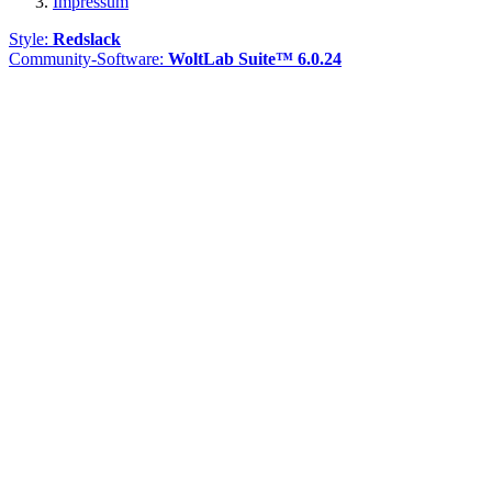
Impressum
Style:
Redslack
Community-Software:
WoltLab Suite™ 6.0.24