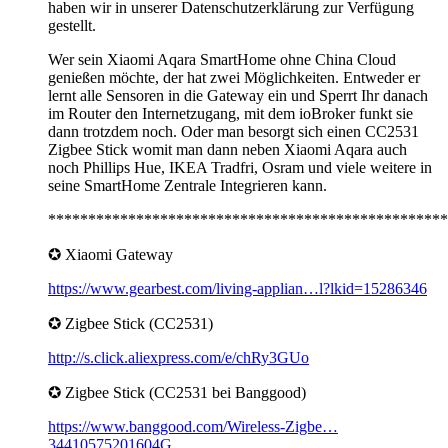
haben wir in unserer Datenschutzerklärung zur Verfügung
gestellt.
Wer sein Xiaomi Aqara SmartHome ohne China Cloud
genießen möchte, der hat zwei Möglichkeiten. Entweder er
lernt alle Sensoren in die Gateway ein und Sperrt Ihr danach
im Router den Internetzugang, mit dem ioBroker funkt sie
dann trotzdem noch. Oder man besorgt sich einen CC2531
Zigbee Stick womit man dann neben Xiaomi Aqara auch
noch Phillips Hue, IKEA Tradfri, Osram und viele weitere in
seine SmartHome Zentrale Integrieren kann.
**************************************************
✪ Xiaomi Gateway
https://www.gearbest.com/living-applian…l?lkid=15286346
✪ Zigbee Stick (CC2531)
http://s.click.aliexpress.com/e/chRy3GUo
✪ Zigbee Stick (CC2531 bei Banggood)
https://www.banggood.com/Wireless-Zigbe…
34410575201604G