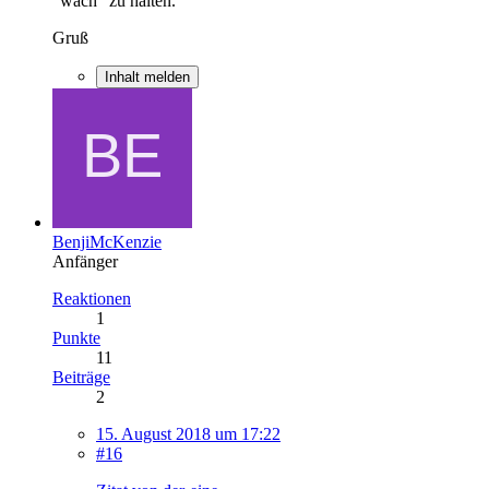
"wach" zu halten.
Gruß
Inhalt melden
BenjiMcKenzie
Anfänger
Reaktionen
1
Punkte
11
Beiträge
2
15. August 2018 um 17:22
#16