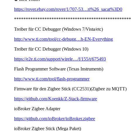
https://rover.ebay.com/rover/1/707-53…ri%26_sacat%3D0
**************************************************
Treiber für CC Debugger (Windows 7/Vista/etc)
http://www.ti.com/tool/cc-debugg…h-EN-Everything
Treiber für CC Debugger (Windows 10)
https://e2e.ti.com/support/wirele…/f/155/t/675493
Flash Programmer Software (Texas Instruments)
http://www.ti.com/tool/flash-programmer
Firmware für den Zigbee Stick (CC2531)(Zigbee zu MQTT)
https://github.com/Koenkk/Z-Stack-firmware
ioBroker Zigbee Adapter
https://github.com/ioBroker/ioBroker.zigbee
ioBroker Zigbee Stick (Mega Paket)