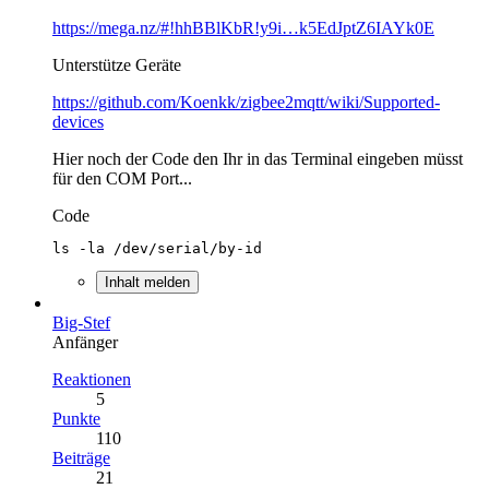
https://mega.nz/#!hhBBlKbR!y9i…k5EdJptZ6IAYk0E
Unterstütze Geräte
https://github.com/Koenkk/zigbee2mqtt/wiki/Supported-
devices
Hier noch der Code den Ihr in das Terminal eingeben müsst
für den COM Port...
Code
ls -la /dev/serial/by-id
Inhalt melden
Big-Stef
Anfänger
Reaktionen
5
Punkte
110
Beiträge
21