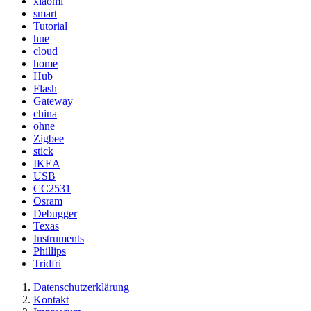
xiaomi
smart
Tutorial
hue
cloud
home
Hub
Flash
Gateway
china
ohne
Zigbee
stick
IKEA
USB
CC2531
Osram
Debugger
Texas
Instruments
Phillips
Tridfri
Datenschutzerklärung
Kontakt