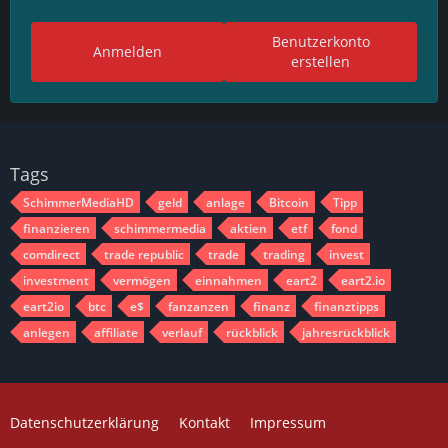
Benutzerkonto
Anmelden
erstellen
Tags
SchimmerMediaHD
geld
anlage
Bitcoin
Tipp
finanzieren
schimmermedia
aktien
etf
fond
comdirect
trade republic
trade
trading
invest
investment
vermögen
einnahmen
eart2
eart2.io
eart2io
btc
e$
fanzanzen
finanz
finanztipps
anlegen
affiliate
verlauf
rückblick
jahresrückblick
Datenschutzerklärung
Kontakt
Impressum