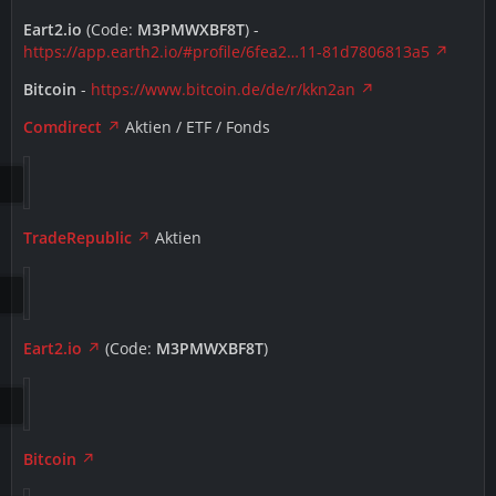
Eart2.io
(Code:
M3PMWXBF8T
) -
https://app.earth2.io/#profile/6fea2…11-81d7806813a5
Bitcoin
-
https://www.bitcoin.de/de/r/kkn2an
Comdirect
Aktien / ETF / Fonds
TradeRepublic
Aktien
Eart2.io
(Code:
M3PMWXBF8T
)
Bitcoin