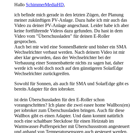
Hallo
SchimmerMediaHD
,
ich befinde mich gerade in den letzten Zügen, der Planung
meiner zukünftigen PV-Anlage. Dazu habe ich mir auch das
Video zu deiner PV-Anlage angeschaut. Leider habe ich aber
keine fortführende Videos dazu gefunden. Du hast in dem
Video vom "Überschussladen" für deinen E-Roller
gesprochen.
Auch bei mir wird eine SonnenBatterie und bisher ein SMA
Wechselrichter verbaut werden. Nach deinem Video ist mir
aber klar geworden, dass der Wechselrichter bei der
Verbauung einer Sonnenbatterie nichts zu sagen hat, daher
werde ich wohl doch noch auf den günstigeren SolarEdge
Wechselrichter zurückgreifen.
Sowohl für Sonnen, als auch für SMA und SolarEdge gibt es
bereits Adapter für den iobroker.
ist dein Überschussladen für den E-Roller schon
vorangeschritten? Ich plane die zwei easee home Wallbox(en)
per iobroker zum Überschussladen bringen. Auch für diese
Wallbox gibt es einen Adapter. Und dann kommt natürlich
noch eine schaltbare Steckdose für einen Heizstab im
Warmwasser-Pufferspeicher mit Überschussstrom angesteuert
und anhand von Temperatursensoren auch gesteuert werden.