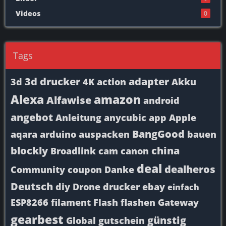
Videos
0
Tags
3d drucker
adapter
3d
4K
action
Akku
Alexa
amazon
Alfawise
android
angebot
Anleitung
anycubic
app
Apple
BangGood
aqara
arduino
auspacken
bauen
blockly
china
Broadlink
cam
canon
deal
dealheros
Community
coupon
Danke
Deutsch
diy
Drone
drucker
ebay
einfach
ESP8266
filament
Flash
flashen
Gateway
gearbest
günstig
Global
gutschein