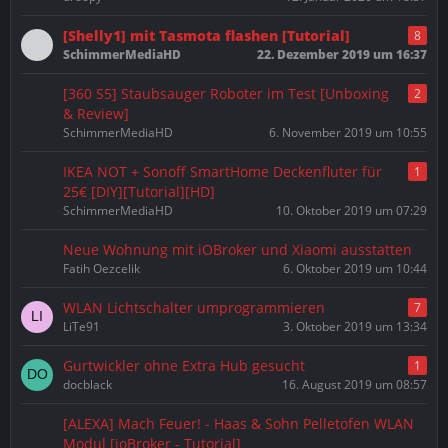
[Shelly1] mit Tasmota flashen [Tutorial]
8
SchimmerMediaHD
22. Dezember 2019 um 16:37
[360 S5] Staubsauger Roboter im Test [Unboxing
2
& Review]
SchimmerMediaHD
6. November 2019 um 10:55
IKEA NOT + Sonoff SmartHome Deckenfluter für
1
25€ [DIY][Tutorial][HD]
SchimmerMediaHD
10. Oktober 2019 um 07:29
Neue Wohnung mit iOBroker und Xiaomi ausstatten
Fatih Oezcelik
6. Oktober 2019 um 10:44
WLAN Lichtschalter umprogrammieren
7
LiTe91
3. Oktober 2019 um 13:34
Gurtwickler ohne Extra Hub gesucht
1
docblack
16. August 2019 um 08:57
[ALEXA] Mach Feuer! - Haas & Sohn Pelletofen WLAN
Modul [ioBroker - Tutorial]