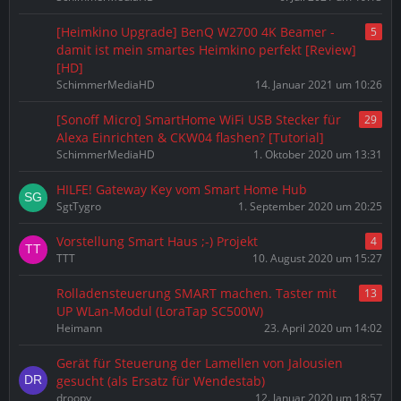
[Heimkino Upgrade] BenQ W2700 4K Beamer -
5
damit ist mein smartes Heimkino perfekt [Review]
[HD]
SchimmerMediaHD
14. Januar 2021 um 10:26
[Sonoff Micro] SmartHome WiFi USB Stecker für
29
Alexa Einrichten & CKW04 flashen? [Tutorial]
SchimmerMediaHD
1. Oktober 2020 um 13:31
HILFE! Gateway Key vom Smart Home Hub
SgtTygro
1. September 2020 um 20:25
Vorstellung Smart Haus ;-) Projekt
4
TTT
10. August 2020 um 15:27
Rolladensteuerung SMART machen. Taster mit
13
UP WLan-Modul (LoraTap SC500W)
Heimann
23. April 2020 um 14:02
Gerät für Steuerung der Lamellen von Jalousien
gesucht (als Ersatz für Wendestab)
droopy
12. Januar 2020 um 18:57