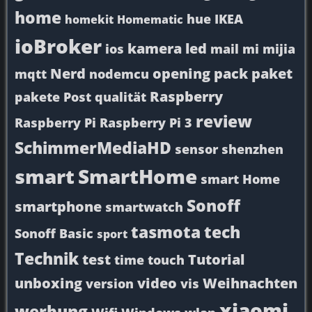
home
hue
IKEA
homekit
Homematic
ioBroker
kamera
led
ios
mail
mi
mijia
Nerd
opening
pack
paket
mqtt
nodemcu
Raspberry
pakete
Post
qualität
review
Raspberry Pi
Raspberry Pi 3
SchimmerMediaHD
sensor
shenzhen
smart
SmartHome
smart Home
Sonoff
smartphone
smartwatch
tasmota
tech
Sonoff Basic
sport
Technik
test
Tutorial
time
touch
unboxing
video
Weihnachten
version
vis
xiaomi
werbung