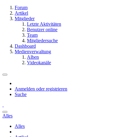
Forum
Artikel
Mitglieder
Letzte Aktivitäten
Benutzer online
Team
Mitgliedersuche
Dashboard
Medienverwaltung
Alben
Videokanäle
Anmelden oder registrieren
Suche
Alles
Alles