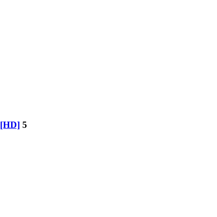
][HD]
5