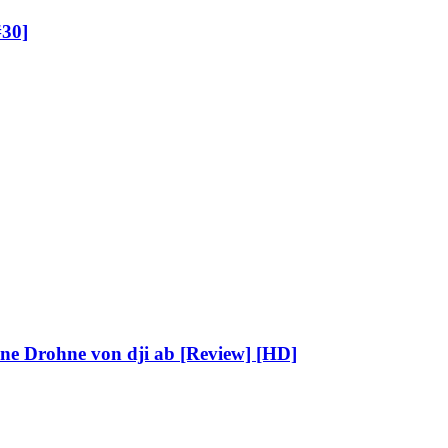
30]
ne Drohne von dji ab [Review] [HD]