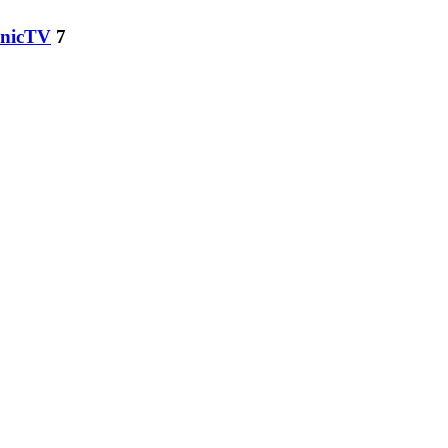
onicTV
7