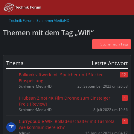
Technik Forum - SchimmerMediaHD
Themen mit dem Tag „Wifi“
Suche nach Tags
Thema
Letzte Antwort
Balkonkraftwerk mit Speicher und Stecker
12
Einspeisung
SchimmerMediaHD
25. September 2023 um 20:53
[Hubsan Zino] 4K Film Drohne zum Einsteiger
1
Preis [Review]
SchimmerMediaHD
8. Juli 2022 um 19:36
Currydouble WIFI Rolladenschalter mit Tasmota -
1
wie kommuniziere ich?
felixwe
15. Januar 2021 um 04:17