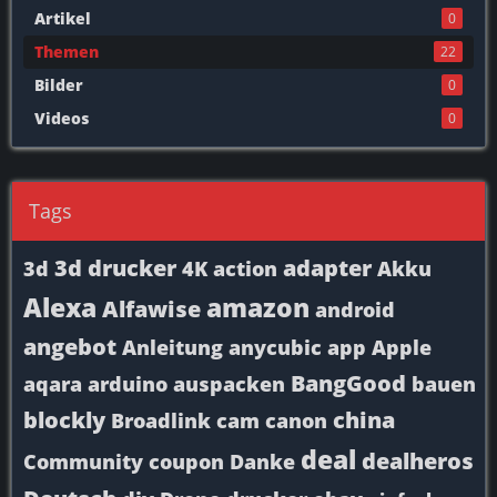
Artikel
0
Themen
22
Bilder
0
Videos
0
Tags
3d drucker
adapter
3d
4K
action
Akku
Alexa
amazon
Alfawise
android
angebot
Anleitung
anycubic
app
Apple
BangGood
aqara
arduino
auspacken
bauen
blockly
china
Broadlink
cam
canon
deal
dealheros
Community
coupon
Danke