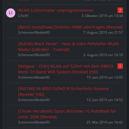
WLAN Lichtschalter umprogrammieren
7
LiTe91
3. Oktober 2019 um 13:34
[BenQ InstaShow] Drahtlos HDMI übertragen [Review]
SchimmerMediaHD
7. August 2019 um 21:57
[ALEXA] Mach Feuer! - Haas & Sohn Pelletofen WLAN
Modul [ioBroker - Tutorial]
SchimmerMediaHD
2. August 2019 um 16:10
[Netgear - Orbi] WLAN auf 525m² mit dem RBK53
1
Mesh Tri.Band WiFi System [Review] [HD]
SchimmerMediaHD
15. Juni 2019 um 13:05
[INSTAR] IN-8003 FullHD IP Sicherheits Kamera
[Review] [HD]
SchimmerMediaHD
13. Juni 2019 um 14:52
[Chuwi HeroBook] Gutes Windows 10 NoteBook für
unter 200€ [Review]
SchimmerMediaHD
25. Mai 2019 um 16:42