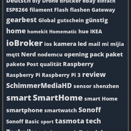
Deutsch
diy
Drone
drucker
ebay
einfach
ESP8266
filament
Flash
flashen
Gateway
gearbest
günstig
Global
gutschein
home
hue
IKEA
homekit
Homematic
ioBroker
kamera
led
ios
mail
mi
mijia
Nerd
opening
pack
paket
mqtt
nodemcu
Raspberry
pakete
Post
qualität
review
Raspberry Pi
Raspberry Pi 3
SchimmerMediaHD
sensor
shenzhen
smart
SmartHome
smart Home
Sonoff
smartphone
smartwatch
tasmota
tech
Sonoff Basic
sport