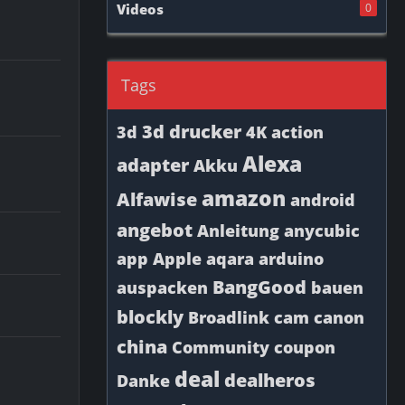
Videos
0
Tags
3d drucker
3d
4K
action
Alexa
adapter
Akku
amazon
Alfawise
android
angebot
Anleitung
anycubic
app
Apple
aqara
arduino
BangGood
auspacken
bauen
blockly
Broadlink
cam
canon
china
Community
coupon
deal
dealheros
Danke