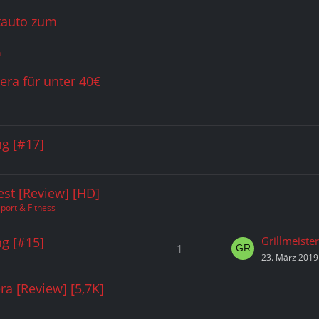
tauto zum
n
era für unter 40€
g [#17]
est [Review] [HD]
port & Fitness
g [#15]
Grillmeiste
1
23. März 2019
a [Review] [5,7K]