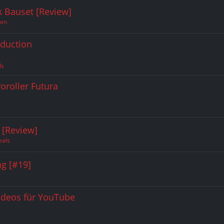
k Bauset [Review]
ren
nduction
ls
oroller Futura
 [Review]
als
g [#19]
Videos für YouTube