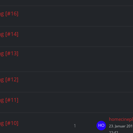
g [#16]
g [#14]
g [#13]
g [#12]
c
g [#11]
homecinepl
g [#10]
1
23. Januar 20
22:42