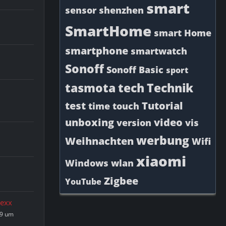
smart
sensor
shenzhen
SmartHome
smart Home
smartphone
smartwatch
Sonoff
Sonoff Basic
sport
tasmota
tech
Technik
test
Tutorial
time
touch
unboxing
video
version
vis
werbung
Weihnachten
Wifi
xiaomi
Windows
wlan
Zigbee
YouTube
exx
19 um