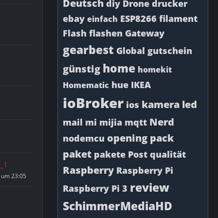
Deutsch
diy
Drone
drucker
ebay
ESP8266
filament
einfach
Flash
flashen
Gateway
gearbest
Global
gutschein
home
günstig
homekit
hue
IKEA
Homematic
ioBroker
kamera
led
ios
Nerd
mail
mi
mijia
mqtt
opening
pack
nodemcu
paket
pakete
Post
qualität
r_1
Raspberry
Raspberry Pi
 um 23:05
review
Raspberry Pi 3
SchimmerMediaHD