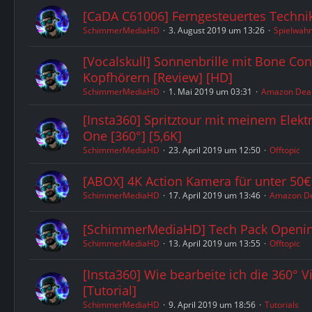
[CaDA C61006] Ferngesteuertes Techni
SchimmerMediaHD
3. August 2019 um 13:26
Spielwah
[Vocalskull] Sonnenbrille mit Bone Co
Kopfhörern [Review] [HD]
SchimmerMediaHD
1. Mai 2019 um 03:31
Amazon Dea
[Insta360] Spritztour mit meinem Elektr
One [360°] [5,6K]
SchimmerMediaHD
23. April 2019 um 12:50
Offtopic
[ABOX] 4K Action Kamera für unter 50€
SchimmerMediaHD
17. April 2019 um 13:46
Amazon De
[SchimmerMediaHD] Tech Pack Openin
SchimmerMediaHD
13. April 2019 um 13:55
Offtopic
[Insta360] Wie bearbeite ich die 360° 
[Tutorial]
SchimmerMediaHD
9. April 2019 um 18:56
Tutorials