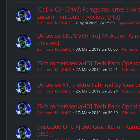
[CaDA C51051W] Ferngesteuertes Spor
zusammenbauen [Review] [HD]
SchimmerMediaHD
2. April 2019 um 15:00
Spielwahre
[Alfawise EKEN V50 Pro] 4K Action Kam
[Review]
SchimmerMediaHD
30. März 2019 um 00:06
Kameras
[SchimmerMediaHD] Tech Pack Openin
SchimmerMediaHD
27. März 2019 um 19:21
Offtopic
[Alfawise X1] Elektro Fahhrad by Gearb
SchimmerMediaHD
25. März 2019 um 20:24
Outdoor, S
[SchimmerMediaHD] Tech Pack Openin
SchimmerMediaHD
17. März 2019 um 20:59
Offtopic
[Insta360 One X] 360 Grad Action Kamer
[360°]