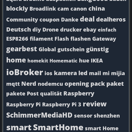
blockly
china
Broadlink
cam
canon
deal
dealheros
Community
coupon
Danke
Deutsch
diy
Drone
drucker
ebay
einfach
ESP8266
filament
Flash
flashen
Gateway
gearbest
günstig
Global
gutschein
home
hue
IKEA
homekit
Homematic
ioBroker
kamera
led
ios
mail
mi
mijia
Nerd
opening
pack
paket
mqtt
nodemcu
Raspberry
pakete
Post
qualität
review
Raspberry Pi
Raspberry Pi 3
SchimmerMediaHD
sensor
shenzhen
smart
SmartHome
smart Home