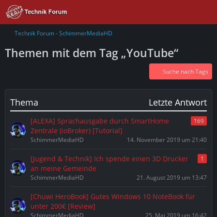
Technik Forum - SchimmerMediaHD
Themen mit dem Tag „YouTube“
Suche nach Tags
Thema
Letzte Antwort
[ALEXA] Sprachausgabe durch SmartHome
169
Zentrale (ioBroker) [Tutorial]
SchimmerMediaHD
14. November 2019 um 21:40
[Jugend & Technik] Ich spende einen 3D Drucker
1
an meine Gemeinde
SchimmerMediaHD
21. August 2019 um 13:47
[Chuwi HeroBook] Gutes Windows 10 NoteBook für
unter 200€ [Review]
SchimmerMediaHD
25. Mai 2019 um 16:42