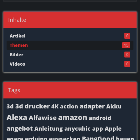
Inhalte
Artikel
0
Themen
15
Bilder
0
Videos
0
Tags
3d drucker
adapter
3d
4K
action
Akku
Alexa
amazon
Alfawise
android
angebot
Anleitung
anycubic
app
Apple
BangGood
aqara
arduino
auspacken
bauen