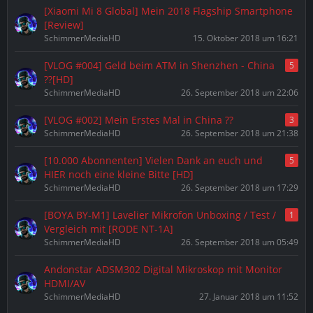
[Xiaomi Mi 8 Global] Mein 2018 Flagship Smartphone
[Review]
SchimmerMediaHD
15. Oktober 2018 um 16:21
[VLOG #004] Geld beim ATM in Shenzhen - China
5
??[HD]
SchimmerMediaHD
26. September 2018 um 22:06
[VLOG #002] Mein Erstes Mal in China ??
3
SchimmerMediaHD
26. September 2018 um 21:38
[10.000 Abonnenten] Vielen Dank an euch und
5
HIER noch eine kleine Bitte [HD]
SchimmerMediaHD
26. September 2018 um 17:29
[BOYA BY-M1] Lavelier Mikrofon Unboxing / Test /
1
Vergleich mit [RODE NT-1A]
SchimmerMediaHD
26. September 2018 um 05:49
Andonstar ADSM302 Digital Mikroskop mit Monitor
HDMI/AV
SchimmerMediaHD
27. Januar 2018 um 11:52