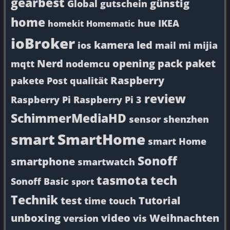
gearbest
günstig
Global
gutschein
home
hue
IKEA
homekit
Homematic
ioBroker
kamera
led
ios
mail
mi
mijia
Nerd
opening
pack
paket
mqtt
nodemcu
Raspberry
pakete
Post
qualität
review
Raspberry Pi
Raspberry Pi 3
SchimmerMediaHD
sensor
shenzhen
smart
SmartHome
smart Home
Sonoff
smartphone
smartwatch
tasmota
tech
Sonoff Basic
sport
Technik
test
Tutorial
time
touch
unboxing
video
Weihnachten
version
vis