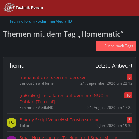
Technik Forum - SchimmerMediaHD
Themen mit dem Tag „Homematic“
Suche nach Tags
Thema
Letzte Antwort
homematic ip token im iobroker
9
SeriousSmartHome
24. September 2020 um 22:12
[ioBroker] Installation auf dem IntelNUC mit
10
Dabian [Tutorial]
SchimmerMediaHD
21. August 2020 um 17:25
Blockly Skript Velux/HM Fenstersensor
3
ToLor
6. Juni 2020 um 19:35
SmartHome von der Telekom und Smart Mirror