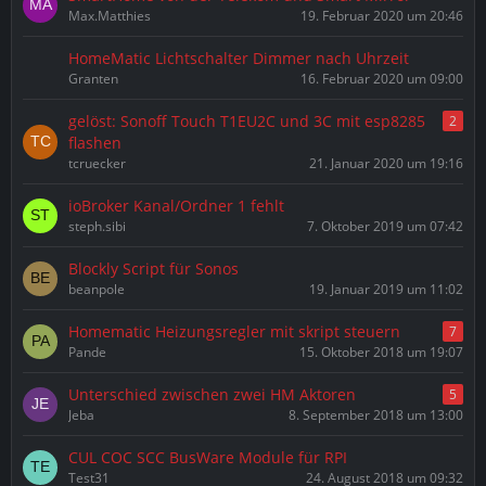
Max.Matthies
19. Februar 2020 um 20:46
HomeMatic Lichtschalter Dimmer nach Uhrzeit
Granten
16. Februar 2020 um 09:00
gelöst: Sonoff Touch T1EU2C und 3C mit esp8285
2
flashen
tcruecker
21. Januar 2020 um 19:16
ioBroker Kanal/Ordner 1 fehlt
steph.sibi
7. Oktober 2019 um 07:42
Blockly Script für Sonos
beanpole
19. Januar 2019 um 11:02
Homematic Heizungsregler mit skript steuern
7
Pande
15. Oktober 2018 um 19:07
Unterschied zwischen zwei HM Aktoren
5
Jeba
8. September 2018 um 13:00
CUL COC SCC BusWare Module für RPI
Test31
24. August 2018 um 09:32