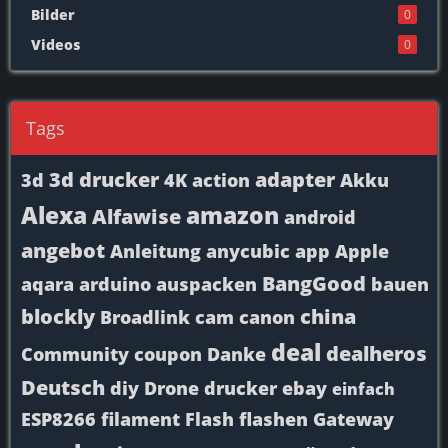
Bilder
0
Videos
0
Tags
3d drucker
adapter
3d
4K
action
Akku
Alexa
amazon
Alfawise
android
angebot
Anleitung
anycubic
app
Apple
BangGood
aqara
arduino
auspacken
bauen
blockly
china
Broadlink
cam
canon
deal
dealheros
Community
coupon
Danke
Deutsch
diy
Drone
drucker
ebay
einfach
ESP8266
filament
Flash
flashen
Gateway