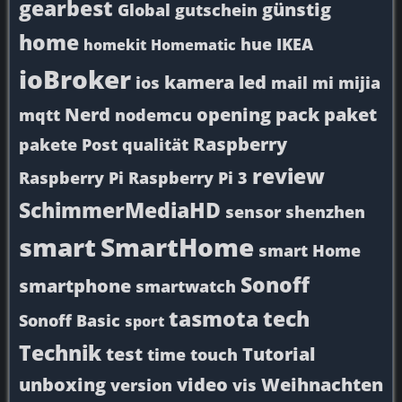
gearbest
günstig
Global
gutschein
home
hue
IKEA
homekit
Homematic
ioBroker
kamera
led
ios
mail
mi
mijia
Nerd
opening
pack
paket
mqtt
nodemcu
Raspberry
pakete
Post
qualität
review
Raspberry Pi
Raspberry Pi 3
SchimmerMediaHD
sensor
shenzhen
smart
SmartHome
smart Home
Sonoff
smartphone
smartwatch
tasmota
tech
Sonoff Basic
sport
Technik
test
Tutorial
time
touch
unboxing
video
Weihnachten
version
vis