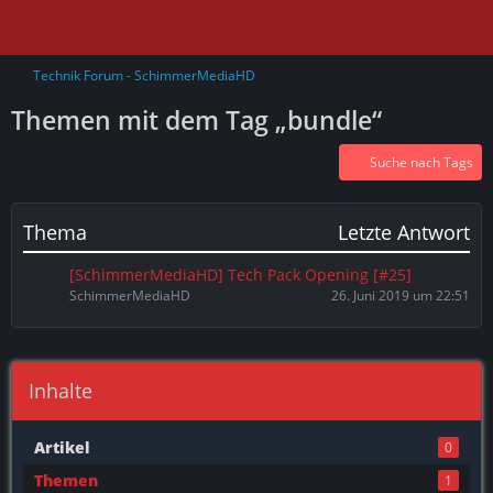
Technik Forum - SchimmerMediaHD
Themen mit dem Tag „bundle“
Suche nach Tags
Thema
Letzte Antwort
[SchimmerMediaHD] Tech Pack Opening [#25]
SchimmerMediaHD
26. Juni 2019 um 22:51
Inhalte
Artikel
0
Themen
1