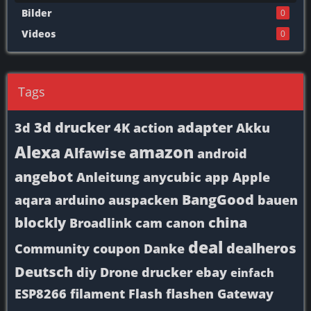
Bilder
0
Videos
0
Tags
3d drucker
adapter
3d
4K
action
Akku
Alexa
amazon
Alfawise
android
angebot
Anleitung
anycubic
app
Apple
BangGood
aqara
arduino
auspacken
bauen
blockly
china
Broadlink
cam
canon
deal
dealheros
Community
coupon
Danke
Deutsch
diy
Drone
drucker
ebay
einfach
ESP8266
filament
Flash
flashen
Gateway