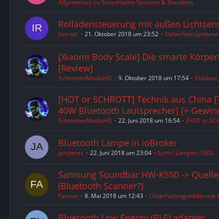
Allgemeines zu SmartHome-Systeme & Standarts
Rolladensteuerung mit außen Lichtsen
iras-xtc
21. Oktober 2018 um 23:52
Sicherheitssystem
[Xiaomi Body Scale] Die smarte Körpe
[Review]
SchimmerMediaHD
9. Oktober 2018 um 17:54
Outdoor,
[HOT or SCHROTT] Technik aus China 
40W Bluetooth Lautsprecher] [+ Gewinn
SchimmerMediaHD
22. Juni 2018 um 16:54
[HOT or SC
Bluetooth Lampe in ioBroker
jan.beres
22. Juni 2018 um 23:04
Licht / Lampen / LED
Samsung Soundbar HW-K550 -> Quelle
(Bluetooth Scanner?)
Fatmax
8. Mai 2018 um 12:43
Unterhaltungselektronik
Bluetooth Low Energy (BLE) adapter