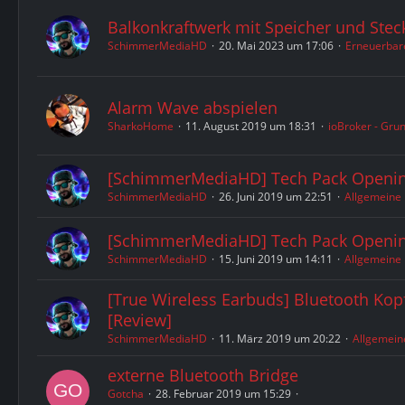
Balkonkraftwerk mit Speicher und Stec
SchimmerMediaHD
20. Mai 2023 um 17:06
Erneuerbar
Alarm Wave abspielen
SharkoHome
11. August 2019 um 18:31
ioBroker - Gru
[SchimmerMediaHD] Tech Pack Openin
SchimmerMediaHD
26. Juni 2019 um 22:51
Allgemeine
[SchimmerMediaHD] Tech Pack Openin
SchimmerMediaHD
15. Juni 2019 um 14:11
Allgemeine
[True Wireless Earbuds] Bluetooth Kop
[Review]
SchimmerMediaHD
11. März 2019 um 20:22
Allgemein
externe Bluetooth Bridge
Gotcha
28. Februar 2019 um 15:29