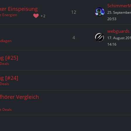
SchimmerM
ker Einspeisung
12
25. Septembe
e Energien
2
20:53
webguards
4
17. August 20
ndlagen
14:16
g [#25]
 Deals
g [#24]
 Deals
fhörer Vergleich
e Deals