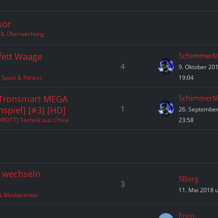
sor
e & Überwachung
rfett Waage
SchimmerM
4
9. Oktober 20
 Sport & Fitness
19:04
[Tronsmart MEGA
SchimmerM
1
spiel] [#3] [HD]
26. Septembe
HROTT] Technik aus China
23:58
 wechseln
SBorg
3
11. Mai 2018 
 & Mediacenter
Enzo