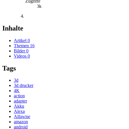
Zugriffe
3k
Inhalte
Artikel
0
Themen
16
Bilder
0
Videos
0
Tags
3d
3d drucker
4K
action
adapter
Akku
Alexa
Alfawise
amazon
android