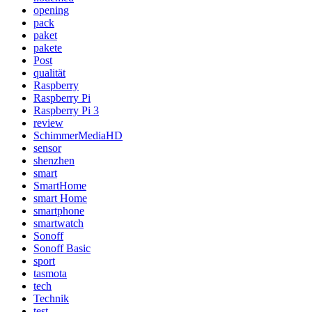
opening
pack
paket
pakete
Post
qualität
Raspberry
Raspberry Pi
Raspberry Pi 3
review
SchimmerMediaHD
sensor
shenzhen
smart
SmartHome
smart Home
smartphone
smartwatch
Sonoff
Sonoff Basic
sport
tasmota
tech
Technik
test