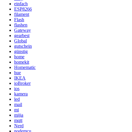
einfach
ESP8266
filament
Flash
flashen
Gateway
gearbest
Global
gutschein
günstig
home
homekit
Homematic
hue
IKEA
ioBroker
ios
kamera
led
mail
mi
mijia
mqtt
Nerd
nodemcu