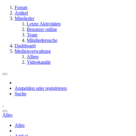
Forum
Artikel
Mitglieder
Letzte Aktivitäten
Benutzer online
Team
Mitgliedersuche
Dashboard
Medienverwaltung
Alben
Videokanäle
Anmelden oder registrieren
Suche
Alles
Alles