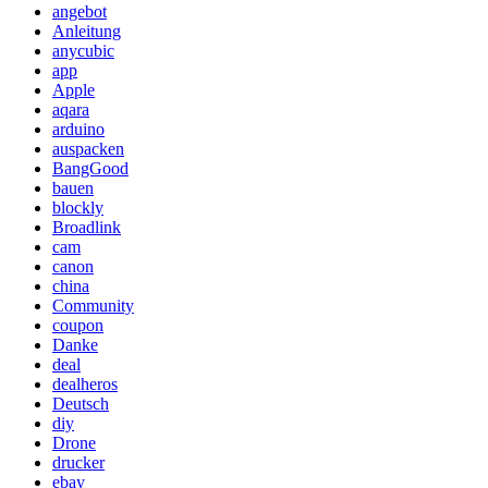
angebot
Anleitung
anycubic
app
Apple
aqara
arduino
auspacken
BangGood
bauen
blockly
Broadlink
cam
canon
china
Community
coupon
Danke
deal
dealheros
Deutsch
diy
Drone
drucker
ebay