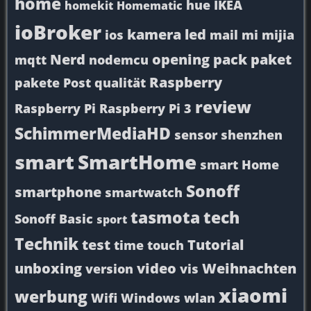
home
hue
IKEA
homekit
Homematic
ioBroker
kamera
led
ios
mail
mi
mijia
Nerd
opening
pack
paket
mqtt
nodemcu
Raspberry
pakete
Post
qualität
review
Raspberry Pi
Raspberry Pi 3
SchimmerMediaHD
sensor
shenzhen
smart
SmartHome
smart Home
Sonoff
smartphone
smartwatch
tasmota
tech
Sonoff Basic
sport
Technik
test
Tutorial
time
touch
unboxing
video
Weihnachten
version
vis
xiaomi
werbung
Wifi
Windows
wlan