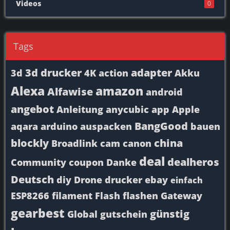
Videos
0
Tags
3d drucker
adapter
3d
4K
action
Akku
Alexa
amazon
Alfawise
android
angebot
Anleitung
anycubic
app
Apple
BangGood
aqara
arduino
auspacken
bauen
blockly
china
Broadlink
cam
canon
deal
dealheros
Community
coupon
Danke
Deutsch
diy
Drone
drucker
ebay
einfach
ESP8266
filament
Flash
flashen
Gateway
gearbest
günstig
Global
gutschein