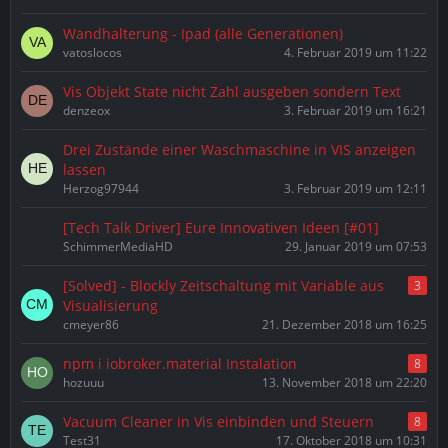
Wandhalterung - Ipad (alle Generationen)
vatoslocos
4. Februar 2019 um 11:22
Vis Objekt State nicht Zahl ausgeben sondern Text
denzeox
3. Februar 2019 um 16:21
Drei Zustände einer Waschmaschine in VIS anzeigen
lassen
Herzog97944
3. Februar 2019 um 12:11
[Tech Talk Driver] Eure Innovativen Ideen [#01]
SchimmerMediaHD
29. Januar 2019 um 07:53
[Solved] - Blockly Zeitschaltung mit Variable aus
3
Visualisierung
cmeyer86
21. Dezember 2018 um 16:25
npm i iobroker.material Instalation
8
hozuuu
13. November 2018 um 22:20
Vacuum Cleaner in Vis einbinden und Steuern
8
Test31
17. Oktober 2018 um 10:31