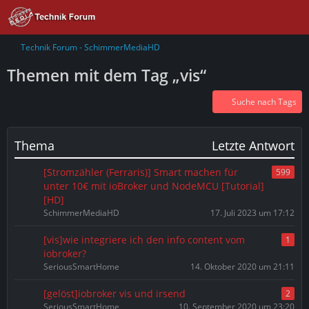
Technik Forum - SchimmerMediaHD
Themen mit dem Tag „vis“
Suche nach Tags
Thema
Letzte Antwort
[Stromzähler (Ferraris)] Smart machen für
599
unter 10€ mit ioBroker und NodeMCU [Tutorial]
[HD]
SchimmerMediaHD
17. Juli 2023 um 17:12
[vis]wie integriere ich den info content vom
1
iobroker?
SeriousSmartHome
14. Oktober 2020 um 21:11
[gelöst]iobroker vis und irsend
2
SeriousSmartHome
10. September 2020 um 23:20