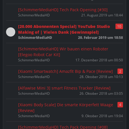
[SchimmerMediaHD] Tech Pack Opening [#30]
SchimmerMediaHD
21. August 2019 um 18:44
[20.000 Abonnenten Special] YouTube Studio
10
Making of | Vielen Dank [Gewinnspiel]
SchimmerMediaHD
20. Februar 2019 um 18:58
[SchimmerMediaHD] Wir bauen einen Roboter
[Elegoo Robot Car Kit]
SchimmerMediaHD
17. Dezember 2018 um 00:50
[Xiaomi Smartwatch] Amazfit Bip & Pace [Review]
2
SchimmerMediaHD
28. Oktober 2018 um 10:13
[Alfawise Mini 3] smart Fitness Tracker [Review]
SchimmerMediaHD
26. Oktober 2018 um 03:05
[Xiaomi Body Scale] Die smarte Körperfett Waage
4
[Review]
SchimmerMediaHD
9. Oktober 2018 um 19:04
[SchimmerMediaHD] Tech Pack Opening [#08]