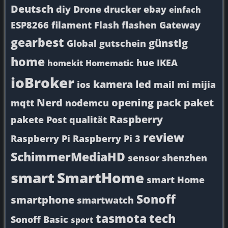
Deutsch
diy
Drone
drucker
ebay
einfach
ESP8266
filament
Flash
flashen
Gateway
gearbest
günstig
Global
gutschein
home
hue
IKEA
homekit
Homematic
ioBroker
kamera
led
ios
mail
mi
mijia
Nerd
opening
pack
paket
mqtt
nodemcu
Raspberry
pakete
Post
qualität
review
Raspberry Pi
Raspberry Pi 3
SchimmerMediaHD
sensor
shenzhen
smart
SmartHome
smart Home
Sonoff
smartphone
smartwatch
tasmota
tech
Sonoff Basic
sport