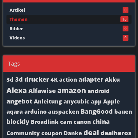
Artikel
0
Themen
16
Bilder
0
Videos
0
Tags
3d drucker
adapter
3d
4K
action
Akku
Alexa
amazon
Alfawise
android
angebot
Anleitung
anycubic
app
Apple
BangGood
aqara
arduino
auspacken
bauen
blockly
china
Broadlink
cam
canon
deal
dealheros
Community
coupon
Danke