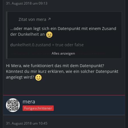
31. August 2018 um 09:13
Zitat von mera
...oder man legt sich ein Datenpunkt mit einem Zusand
der Dunkelheit an
dunkelheit.0.zustand = true oder false
Alles anzeigen
schimmer-media.de/index.php?attachment/3198/
und lässt es per Script über die Astrofunktion setzen.
Hi Mera, wie funktioniert das mit dem Datenpunkt?
Könntest du mir kurz erklären, wie ein solcher Datenpunkt
schimmer-media.de/index.php?attachment/3199/
angelegt wird?
dann ist das ganze Blockly kürzer und übersichtlicher.
schimmer-media.de/index.php?attachment/3200/
mera
Fortgeschrittener
31. August 2018 um 10:45