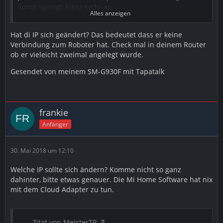
Somit springt Alexa nicht an.
Alles anzeigen
Hat di IP sich geändert? Das bedeutet dass er keine
Reaktivieren und Neuinstallation helfen nicht.
Verbindung zum Roboter hat. Check mal in deinem Router
ob er vieleicht zweimal angelegt wurde.
Wer hat das gleiche Problem und kann helfen?
Gesendet von meinem SM-G930F mit Tapatalk
Grüße
frankie
Anfänger
30. Mai 2018 um 12:10
Welche IP sollte sich ändern? Komme nicht so ganz
dahinter, bitte etwas genauer. Die Mi Home Software hat nix
mit dem Cloud Adapter zu tun.
Zitat von MeisterTR