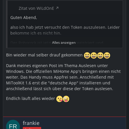
Zitat von WiLdOnE
Guten Abend,
also ich hab jetzt versucht den Token auszulesen. Leider
bekomme ich es nicht hin.
Der Roborock ist jetzt auf Europe registriert und
Alles anzeigen
funktioniert.
Bin wieder mal selber drauf gekommen
Ich habe jetzt eine ältere MiHome Version installiert,
5.1.30
Dank meines eigenen Post im Thema Auslesen unter
Windows. Die offiziellen MiHome App's bringen einen nicht
Beim Auslesen kommt aber nur die IP ohne Token, wenn
weiter. Das Handy muss Appfrei sein. Anschließend mit
ich aber eine MiHome Version 4.XX nehme gibt es die
MiToolKit 1.6 erst die "deutsche App" installieren und
Auswahl Europe nicht. Wenn man Mainland China
anschließend lässt sich über diese der Token auslesen.
auswählt, ist ja der Roborock nicht registriert.
Endlich läuft alles wieder
Lösungsmöglichkeit?
frankie