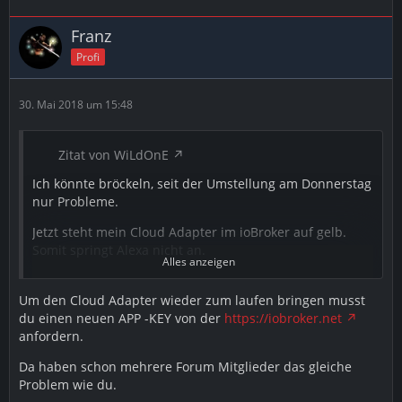
Franz
Profi
30. Mai 2018 um 15:48
Zitat von WiLdOnE
Ich könnte bröckeln, seit der Umstellung am Donnerstag
nur Probleme.
Jetzt steht mein Cloud Adapter im ioBroker auf gelb.
Somit springt Alexa nicht an.
Alles anzeigen
Reaktivieren und Neuinstallation helfen nicht.
Um den Cloud Adapter wieder zum laufen bringen musst
Wer hat das gleiche Problem und kann helfen?
du einen neuen APP -KEY von der
https://iobroker.net
anfordern.
Da haben schon mehrere Forum Mitglieder das gleiche
Grüße
Problem wie du.