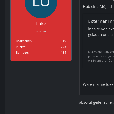
Hab eine Möglich
Externer In
Luke
Inhalte von e
Schüler
geladen und an
Reaktionen
10
Punkte
775
Durch die Aktivier
Beiträge
134
personenbezogene 
wir in unserer Dat
Wäre mal ne Idee
absolut geiler sch