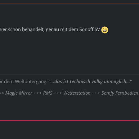
 hier schon behandelt, genau mit dem Sonoff SV
or dem Weltuntergang: "
...das ist technisch völlig unmöglich...
"
<<<
Magic Mirror
+++
RMS
+++
Wetterstation
+++
Somfy Fernbedie