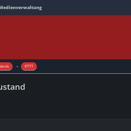
Medienverwaltung
dards
IFTTT
ustand