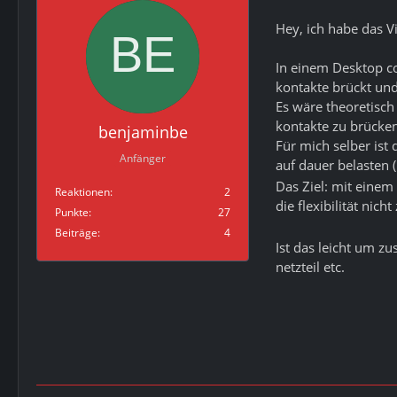
Hey, ich habe das 
In einem Desktop co
kontakte brückt und
Es wäre theoretisch
kontakte zu brücken
benjaminbe
Für mich selber ist
Anfänger
auf dauer belasten 
Das Ziel: mit einem
Reaktionen
2
die flexibilität nich
Punkte
27
Beiträge
4
Ist das leicht um z
netzteil etc.