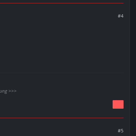
#4
nung
>>>
#5