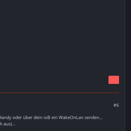
#6
 Handy oder über dein ioB ein WakeOnLan senden...
 aus)...