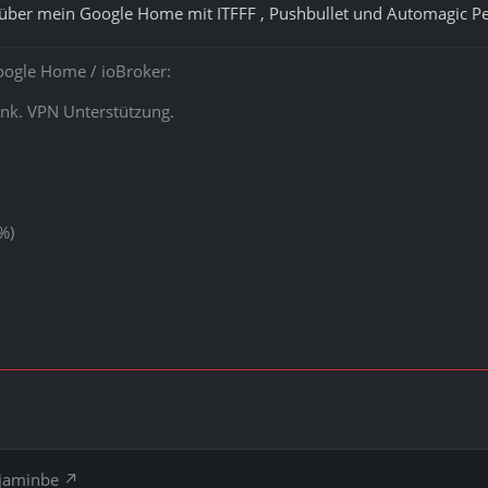
über mein Google Home mit ITFFF , Pushbullet und Automagic Pemi
oogle Home / ioBroker:
ink. VPN Unterstützung.
%)
njaminbe