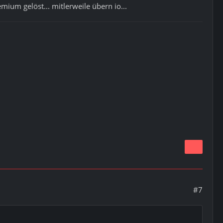
um gelöst... mitlerweile übern io...
#7