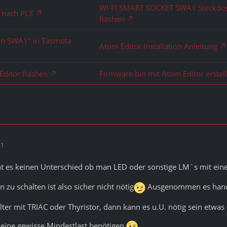
WI-FI SMART SOCKET SWA1 Steckdo
e nach PLZ
flashen
an SWA1" in Tasmota
Atom Editor Installation Anleitung
Editor flashen
Firmware.bin mit Atom Editor erstel
21
t es keinen Unterschied ob man LED oder sonstige LM´s mit eine
zu schalten ist also sicher nicht nötig
Ausgenommen es hande
lter mit TRIAC oder Thyristor, dann kann es u.U. nötig sein etwas
eine gewisse Mindestlast benötigen