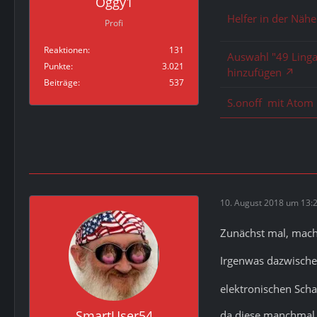
Oggy1
Helfer in der Näh
Profi
Reaktionen
131
Auswahl "49 Ling
Punkte
3.021
hinzufügen
Beiträge
537
S.onoff mit Atom 
10. August 2018 um 13:
Zunächst mal, mach
Irgenwas dazwischen 
elektronischen Scha
SmartUser54
da diese manchmal 