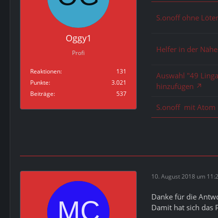
S.onoff ohne Löte
Oggy1
Helfer in der Näh
Profi
Reaktionen
131
Auswahl "49 Ling
Punkte
3.021
hinzufügen
Beiträge
537
S.onoff mit Atom 
10. August 2018 um 11:
Danke für die Antwo
Damit hat sich das 