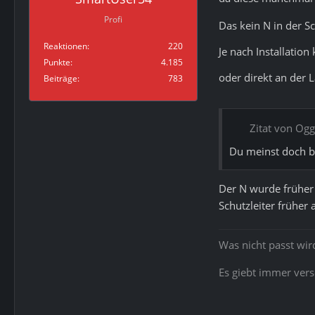
Profi
Das kein N in der S
Reaktionen
220
Je nach Installation
Punkte
4.185
oder direkt an der 
Beiträge
783
Zitat von Og
Du meinst doch be
Der N wurde früher 
Schutzleiter frühe
Was nicht passt wi
Es giebt immer ver