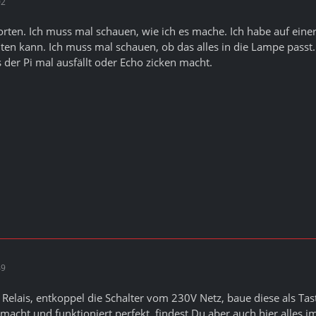
02
rten. Ich muss mal schauen, wie ich es mache. Ich habe auf eine
ten kann. Ich muss mal schauen, ob das alles in die Lampe passt.
s der Pi mal ausfällt oder Echo zicken macht.
49
Relais, entkoppel die Schalter vom 230V Netz, baue diese als T
emacht und funktioniert perfekt, findest Du aber auch hier alles 