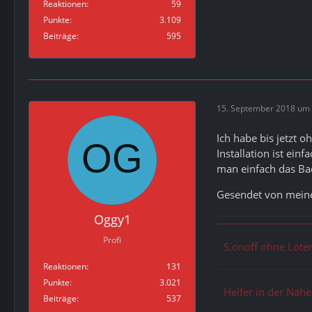
Reaktionen
59
Punkte
3.109
Beiträge
595
15. September 2018 um 
Ich habe bis jetzt 
Installation ist ein
man einfach das Back
Gesendet von mein
Oggy1
Profi
S.onoff ohne Löte
Reaktionen
131
Punkte
3.021
Helfer in der Näh
Beiträge
537