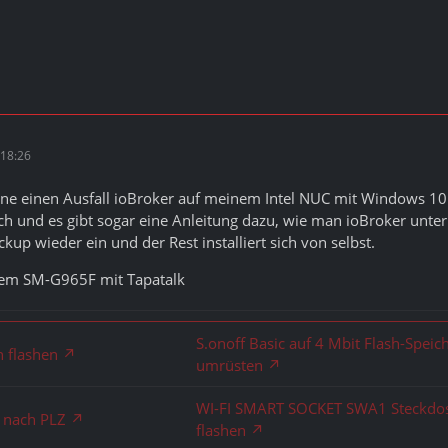
18:26
ohne einen Ausfall ioBroker auf meinem Intel NUC mit Windows 1
fach und es gibt sogar eine Anleitung dazu, wie man ioBroker unter 
up wieder ein und der Rest installiert sich von selbst.
em SM-G965F mit Tapatalk
S.onoff Basic auf 4 Mbit Flash-Speic
n flashen
umrüsten
WI-FI SMART SOCKET SWA1 Steckdo
e nach PLZ
flashen