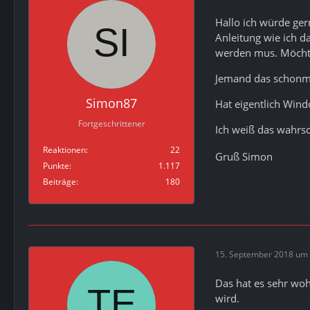
Hallo ich würde ge
Anleitung wie ich d
werden mus. Möchte
Jemand das schonma
Simon87
Hat eigentlich Wind
Fortgeschrittener
Ich weiß das wahrsc
Reaktionen
22
Gruß Simon
Punkte
1.117
Beiträge
180
15. September 2018 um 
Das hat es sehr wo
wird.