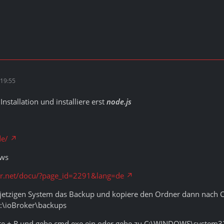
19:55
nstallation und installiere erst
node.js
de/
ows
er.net/docu/?page_id=2291&lang=de
 jetzigen System das Backup und kopiere den Ordner dann nach C
:\ioBroker\backups
te + R und gebe cmd.exe ein oder gehe zu C:\WINDOWS\system32 