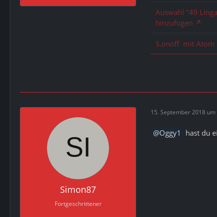
Auswahl "49 Ling
hinzufügen
S.onoff mit Atom 
15. September 2018 um 
Oggy1
hast du ei
Simon87
Fortgeschrittener