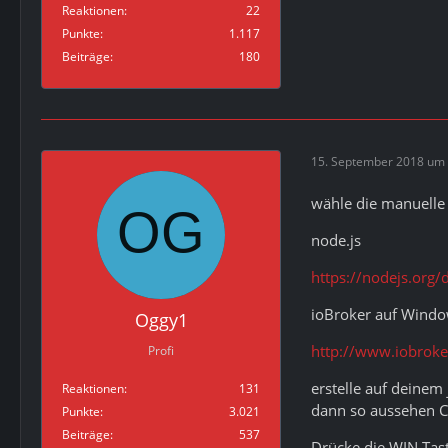
Reaktionen
22
Punkte
1.117
Beiträge
180
15. September 2018 um 
wähle die manuelle I
node.js
https://nodejs.org/
ioBroker auf Wind
Oggy1
http://www.iobrok
Profi
erstelle auf deinem
Reaktionen
131
dann so aussehen C
Punkte
3.021
Beiträge
537
Drücke die WIN Tas