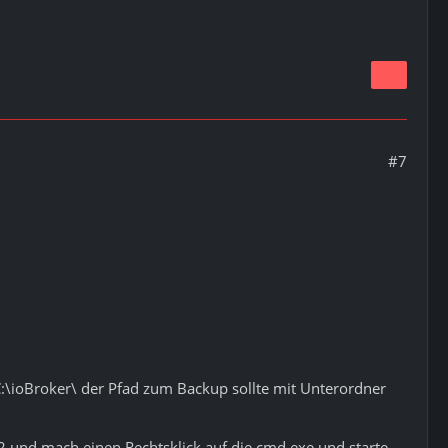
#7
:\ioBroker\ der Pfad zum Backup sollte mit Unterordner
und mach einen Rechtsklick auf die cmd.exe und starte