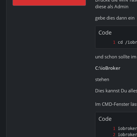
diese als Admin
gebe dies dann ein
Code
cd /iob
und schon sollte i
C:\ioBroker
stehen
Dies kannst Du all
Im CMD-Fenster läss
Code