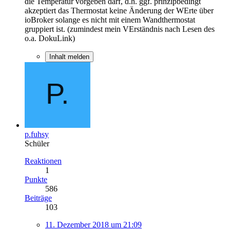
die Temperatur vorgeben darf, d.h. ggf. prinzipbedingt
akzeptiert das Thermostat keine Änderung der WErte über
ioBroker solange es nicht mit einem Wandthermostat
gruppiert ist. (zumindest mein VErständnis nach Lesen des
o.a. DokuLink)
Inhalt melden
p.fuhsy
Schüler
Reaktionen
1
Punkte
586
Beiträge
103
11. Dezember 2018 um 21:09