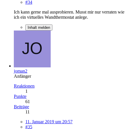
#34
Ich kann gerne mal ausprobieren. Musst mir nur verraten wie
ich ein virtuelles Wandthermostat anlege.
Inhalt melden
joman2
Anfänger
Reaktionen
1
Punkte
61
Beiträge
11
11. Januar 2019 um 20:57
#35