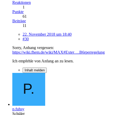
Reaktionen
1
Punkte
61
Beiträge
11
22. November 2018 um 18:40
#30
Sorry, Anhang vergessen:
https://wiki.fhem.de/wiki/MAX#Exter….B6rperregelung
Ich empfehle von Anfang an zu lesen.
Inhalt melden
p.fuhsy
Schüler