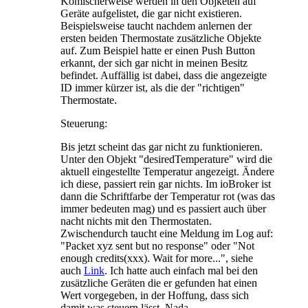
Komischerweise werden in den Objketen auf
Geräte aufgelistet, die gar nicht existieren.
Beispielsweise taucht nachdem anlernen der
ersten beiden Thermostate zusätzliche Objekte
auf. Zum Beispiel hatte er einen Push Button
erkannt, der sich gar nicht in meinen Besitz
befindet. Auffällig ist dabei, dass die angezeigte
ID immer kürzer ist, als die der "richtigen"
Thermostate.
Steuerung:
Bis jetzt scheint das gar nicht zu funktionieren.
Unter den Objekt "desiredTemperature" wird die
aktuell eingestellte Temperatur angezeigt. Ändere
ich diese, passiert rein gar nichts. Im ioBroker ist
dann die Schriftfarbe der Temperatur rot (was das
immer bedeuten mag) und es passiert auch über
nacht nichts mit den Thermostaten.
Zwischendurch taucht eine Meldung im Log auf:
"Packet xyz sent but no response" oder "Not
enough credits(xxx). Wait for more...", siehe
auch
Link
. Ich hatte auch einfach mal bei den
zusätzliche Geräten die er gefunden hat einen
Wert vorgegeben, in der Hoffung, dass sich
damit was steuern lässt. Nada.