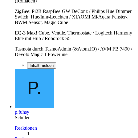
(Rollladen)
ZigBee: Pi2B RaspBee-GW DeConz / Philips Hue Dimmer-
Switch, Hue/Innr-Leuchten / XIAOMI Mi/Aqara Fenster-,
BWM-Sensor, Magic Cube
EQ-3 Max! Cube, Ventile, Thermostate / Logitech Harmony
Elite mit Hub / Roborock S5
Tasmota durch TasmoAdmin (&Atom.IO) / AVM FB 7490 /
Devolo Magic 1 Powerline
Inhalt melden
p.fuhsy
Schüler
Reaktionen
1