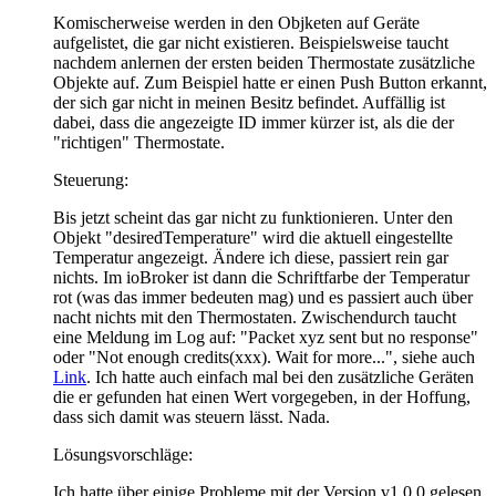
Komischerweise werden in den Objketen auf Geräte
aufgelistet, die gar nicht existieren. Beispielsweise taucht
nachdem anlernen der ersten beiden Thermostate zusätzliche
Objekte auf. Zum Beispiel hatte er einen Push Button erkannt,
der sich gar nicht in meinen Besitz befindet. Auffällig ist
dabei, dass die angezeigte ID immer kürzer ist, als die der
"richtigen" Thermostate.
Steuerung:
Bis jetzt scheint das gar nicht zu funktionieren. Unter den
Objekt "desiredTemperature" wird die aktuell eingestellte
Temperatur angezeigt. Ändere ich diese, passiert rein gar
nichts. Im ioBroker ist dann die Schriftfarbe der Temperatur
rot (was das immer bedeuten mag) und es passiert auch über
nacht nichts mit den Thermostaten. Zwischendurch taucht
eine Meldung im Log auf: "Packet xyz sent but no response"
oder "Not enough credits(xxx). Wait for more...", siehe auch
Link
. Ich hatte auch einfach mal bei den zusätzliche Geräten
die er gefunden hat einen Wert vorgegeben, in der Hoffung,
dass sich damit was steuern lässt. Nada.
Lösungsvorschläge:
Ich hatte über einige Probleme mit der Version v1.0.0 gelesen