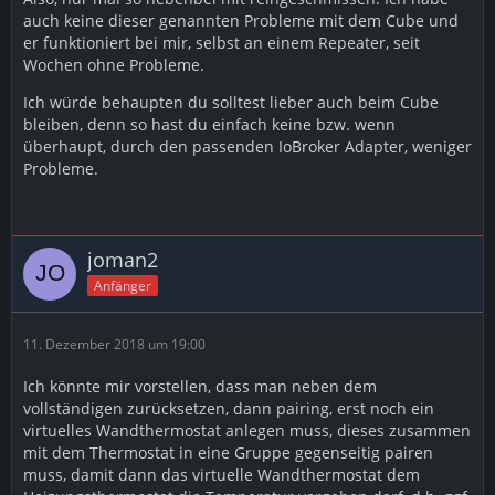
Meine Erfahrungen:
auch keine dieser genannten Probleme mit dem Cube und
er funktioniert bei mir, selbst an einem Repeater, seit
Adapter:
Wochen ohne Probleme.
CUL/culfx v0.4.0: Der Adapter zeigt grünes Licht, es
Ich würde behaupten du solltest lieber auch beim Cube
passiert aber im Anlernmodus der Thermostate rein gar
bleiben, denn so hast du einfach keine bzw. wenn
nichts. Keine Reaktion, keine neuen Objekte im ioBroker.
überhaupt, durch den passenden IoBroker Adapter, weniger
Probleme.
Dei Einstellungen wurden so gelassen wie Sie waren.
maxcul v1.0.0: Das Einstellungsfeld "Serialport" wurde
übers Ausprobieren so gewählt, dass der Adapter grün
angezeigt wurde und
joman2
Anfänger
im Log zeigte, dass ein Stick gefunden wurde. Die
übrigen Einstellungen wurde so gelassen wie Sie waren.
11. Dezember 2018 um 19:00
Paaren:
Durch Bestätigung über 5s des Boost-Buttons am
Ich könnte mir vorstellen, dass man neben dem
Thermostat, wird der selbige in den Pairing-Modus
vollständigen zurücksetzen, dann pairing, erst noch ein
gesetzt.
virtuelles Wandthermostat anlegen muss, dieses zusammen
mit dem Thermostat in eine Gruppe gegenseitig pairen
Unter den Objekten des ioBrokers taucht dann ein
muss, damit dann das virtuelle Wandthermostat dem
neues auf. Bei der Basic-Version des Thermostates,