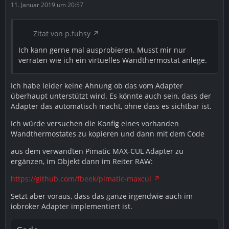
passiert rein gar nichts. Im ioBroker ist dann die
11. Januar 2019 um 20:57
Schriftfarbe der Temperatur rot (was das immer
bedeuten mag) und es passiert auch über nacht nichts
mit den Thermostaten. Zwischendurch taucht eine
Zitat von p.fuhsy
Meldung im Log auf: "Packet xyz sent but no response"
Ich kann gerne mal ausprobieren. Musst mir nur
oder "Not enough credits(xxx). Wait for more...", siehe
verraten wie ich ein virtuelles Wandthermostat anlege.
auch
Link
. Ich hatte auch einfach mal bei den
zusätzliche Geräten die er gefunden hat einen Wert
vorgegeben, in der Hoffung, dass sich damit was
Ich habe leider keine Ahnung ob das vom Adapter
steuern lässt. Nada.
überhaupt unterstützt wird. Es könnte auch sein, dass der
Adapter das automatisch macht, ohne dass es sichtbar ist.
Lösungsvorschläge:
Ich würde versuchen die Konfig eines vorhanden
Ich hatte über einige Probleme mit der Version v1.0.0
Wandthermostates zu kopieren und dann mit dem Code
gelesen und testete mal die v0.5.3.
aus dem verwandten Pimatic MAX-CUL Adapter zu
Ich hab es damit geschafft einen Wert an das
ergänzen, im Objekt dann im Reiter RAW:
Thermostat zu senden (ein einziges mal), was übrigens
ein paar Minuten gedauert hat. Der zweite Versuch hat
https://github.com/fbeek/pimatic-maxcul
wieder nichts gebracht. Keine Änderung zu neusten
Setzt aber voraus, dass das ganze irgendwie auch im
Version.
iobroker Adapter implementiert ist.
Fazit: