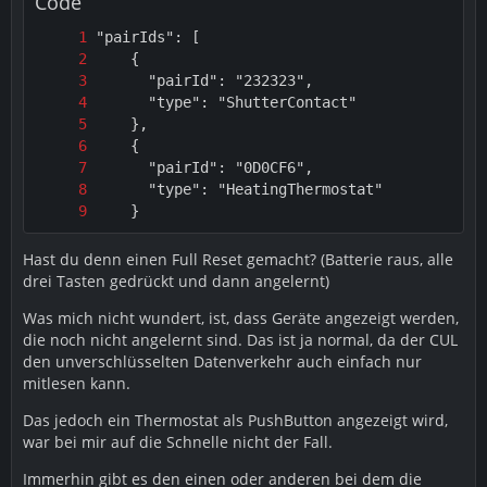
Code
Vorteile sehe ich erstmal gar keine, im Gegenteil.
Ich bekomme keine vernüftige Steuerung mit den CUL-
Stick zum laufen. Die Werte werden entweder stark
verzögert oder gar nicht an die Thermostate übermittelt
(im vergleich zu den Cube). Zusätzlich fehlt mir noch ein
Objekt "working", welchen ich mit den Cube hatte.
Dieser hat angezeigt, ob das Thermostat den
übermittelten Wert übernommen hat. Jedenfalls hatte
ich es dafür verwendet. Damit besteht die Möglichkeit
    }
einen Script zu schreiben, welcher auf die Rückmeldung
reagiert. Die rote Schriftart kann ich schlecht im
Hast du denn einen Full Reset gemacht? (Batterie raus, alle
abfragen.
drei Tasten gedrückt und dann angelernt)
Naja, ich bleibe erstmal beim dem Cube, hat bis jetzt
Was mich nicht wundert, ist, dass Geräte angezeigt werden,
gut geklappt und das im Forum erwähnte "Cube-
die noch nicht angelernt sind. Das ist ja normal, da der CUL
Alzheimer" hab ich bis jetzt nicht gemerkt. Vielleicht hat
den unverschlüsselten Datenverkehr auch einfach nur
noch jemand eine Idee, was ich noch ausprobieren
mitlesen kann.
kann. Ansonsten geht der Stick wieder zurück.
Das jedoch ein Thermostat als PushButton angezeigt wird,
Gruss
war bei mir auf die Schnelle nicht der Fall.
Immerhin gibt es den einen oder anderen bei dem die