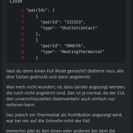
Code
Vorteile sehe ich erstmal gar keine, im Gegenteil.
Ich bekomme keine vernüftige Steuerung mit den CUL-
Stick zum laufen. Die Werte werden entweder stark
verzögert oder gar nicht an die Thermostate übermittelt
(im vergleich zu den Cube). Zusätzlich fehlt mir noch ein
Objekt "working", welchen ich mit den Cube hatte.
Dieser hat angezeigt, ob das Thermostat den
übermittelten Wert übernommen hat. Jedenfalls hatte
ich es dafür verwendet. Damit besteht die Möglichkeit
    }
einen Script zu schreiben, welcher auf die Rückmeldung
reagiert. Die rote Schriftart kann ich schlecht im
Hast du denn einen Full Reset gemacht? (Batterie raus, alle
abfragen.
drei Tasten gedrückt und dann angelernt)
Naja, ich bleibe erstmal beim dem Cube, hat bis jetzt
Was mich nicht wundert, ist, dass Geräte angezeigt werden,
gut geklappt und das im Forum erwähnte "Cube-
die noch nicht angelernt sind. Das ist ja normal, da der CUL
Alzheimer" hab ich bis jetzt nicht gemerkt. Vielleicht hat
den unverschlüsselten Datenverkehr auch einfach nur
noch jemand eine Idee, was ich noch ausprobieren
mitlesen kann.
kann. Ansonsten geht der Stick wieder zurück.
Das jedoch ein Thermostat als PushButton angezeigt wird,
Gruss
war bei mir auf die Schnelle nicht der Fall.
Immerhin gibt es den einen oder anderen bei dem die