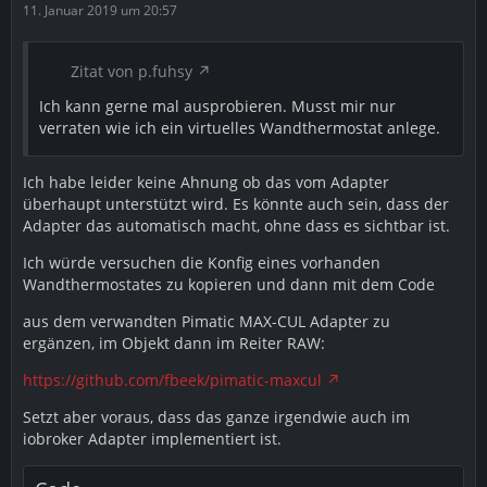
passiert rein gar nichts. Im ioBroker ist dann die
11. Januar 2019 um 20:57
Schriftfarbe der Temperatur rot (was das immer
bedeuten mag) und es passiert auch über nacht nichts
mit den Thermostaten. Zwischendurch taucht eine
Zitat von p.fuhsy
Meldung im Log auf: "Packet xyz sent but no response"
Ich kann gerne mal ausprobieren. Musst mir nur
oder "Not enough credits(xxx). Wait for more...", siehe
verraten wie ich ein virtuelles Wandthermostat anlege.
auch
Link
. Ich hatte auch einfach mal bei den
zusätzliche Geräten die er gefunden hat einen Wert
vorgegeben, in der Hoffung, dass sich damit was
Ich habe leider keine Ahnung ob das vom Adapter
steuern lässt. Nada.
überhaupt unterstützt wird. Es könnte auch sein, dass der
Adapter das automatisch macht, ohne dass es sichtbar ist.
Lösungsvorschläge:
Ich würde versuchen die Konfig eines vorhanden
Ich hatte über einige Probleme mit der Version v1.0.0
Wandthermostates zu kopieren und dann mit dem Code
gelesen und testete mal die v0.5.3.
aus dem verwandten Pimatic MAX-CUL Adapter zu
Ich hab es damit geschafft einen Wert an das
ergänzen, im Objekt dann im Reiter RAW:
Thermostat zu senden (ein einziges mal), was übrigens
ein paar Minuten gedauert hat. Der zweite Versuch hat
https://github.com/fbeek/pimatic-maxcul
wieder nichts gebracht. Keine Änderung zu neusten
Setzt aber voraus, dass das ganze irgendwie auch im
Version.
iobroker Adapter implementiert ist.
Fazit: