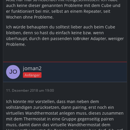
Meine Erfahrungen:
auch keine dieser genannten Probleme mit dem Cube und
er funktioniert bei mir, selbst an einem Repeater, seit
Adapter:
Wochen ohne Probleme.
CUL/culfx v0.4.0: Der Adapter zeigt grünes Licht, es
Ich würde behaupten du solltest lieber auch beim Cube
passiert aber im Anlernmodus der Thermostate rein gar
bleiben, denn so hast du einfach keine bzw. wenn
nichts. Keine Reaktion, keine neuen Objekte im ioBroker.
überhaupt, durch den passenden IoBroker Adapter, weniger
Probleme.
Dei Einstellungen wurden so gelassen wie Sie waren.
maxcul v1.0.0: Das Einstellungsfeld "Serialport" wurde
übers Ausprobieren so gewählt, dass der Adapter grün
angezeigt wurde und
joman2
Anfänger
im Log zeigte, dass ein Stick gefunden wurde. Die
übrigen Einstellungen wurde so gelassen wie Sie waren.
11. Dezember 2018 um 19:00
Paaren:
Durch Bestätigung über 5s des Boost-Buttons am
Ich könnte mir vorstellen, dass man neben dem
Thermostat, wird der selbige in den Pairing-Modus
vollständigen zurücksetzen, dann pairing, erst noch ein
gesetzt.
virtuelles Wandthermostat anlegen muss, dieses zusammen
mit dem Thermostat in eine Gruppe gegenseitig pairen
Unter den Objekten des ioBrokers taucht dann ein
muss, damit dann das virtuelle Wandthermostat dem
neues auf. Bei der Basic-Version des Thermostates,