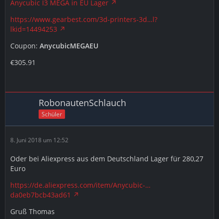
Anycubic I3 MEGA in EU Lager
https://www.gearbest.com/3d-printers-3d…l?
lkid=14494253
Coupon:
AnycubicMEGAEU
€305.91
RobonautenSchlauch
Schüler
8. Juni 2018 um 12:52
Oder bei Aliexpress aus dem Deutschland Lager für 280,27
Euro
https://de.aliexpress.com/item/Anycubic-…
da0eb7bcb43ad61
Gruß Thomas