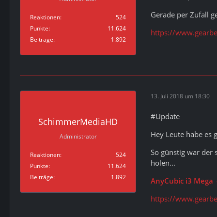
Gerade per Zufall g
Reaktionen
524
Punkte
11.624
https://www.gearbe
Beiträge
1.892
13. Juli 2018 um 18:30
#Update
SchimmerMediaHD
Hey Leute habe es g
Administrator
So günstig war der 
Reaktionen
524
holen...
Punkte
11.624
Beiträge
1.892
AnyCubic i3 Mega
https://www.gearbe