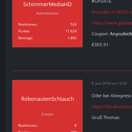
#UPDATE
SchimmerMediaHD
Anycubic I3 MEGA i
Administrator
https://www.gearbe
Reaktionen
524
Punkte
11.624
Coupon:
Anycubic
Beiträge
1.892
€305.91
8. Juni 2018 um 12:52
Oder bei Aliexpres
RobonautenSchlauch
https://de.aliexp
Schüler
Gruß Thomas
Reaktionen
8