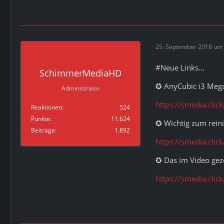
25. September 2018 um 
#Neue Links...
SchimmerMediaHD
✪ AnyCubic i3 Meg
Administrator
https://smedia.cli
Reaktionen
524
Punkte
11.624
✪ Wichtig zum rein
Beiträge
1.892
https://smedia.clic
✪ Das im Video geze
https://smedia.cli