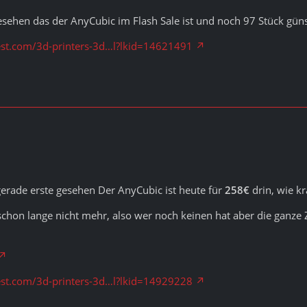
esehen das der AnyCubic im Flash Sale ist und noch 97 Stück günst
st.com/3d-printers-3d…l?lkid=14621491
erade erste gesehen Der AnyCubic ist heute für
258€
drin, wie kr
schon lange nicht mehr, also wer noch keinen hat aber die ganze Ze
st.com/3d-printers-3d…l?lkid=14929228