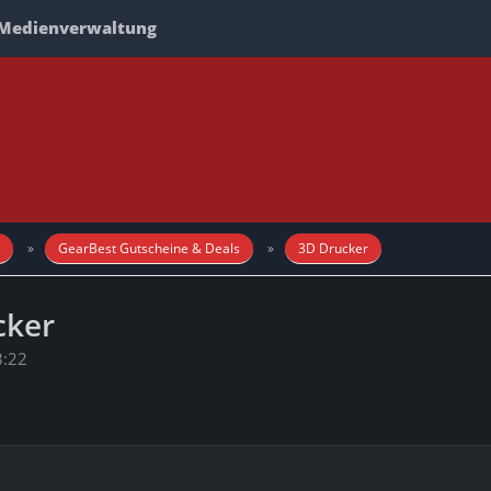
Medienverwaltung
GearBest Gutscheine & Deals
3D Drucker
cker
3:22