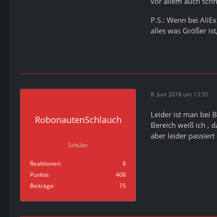
vor allem auch sch
P.S.: Wenn bei AliE
alles was Größer i
8. Juni 2018 um 13:35
Leider ist man bei 
RobonautenSchlauch
Bereich weiß ich , 
aber leider passiert
Schüler
Reaktionen
8
Punkte
408
Beiträge
75