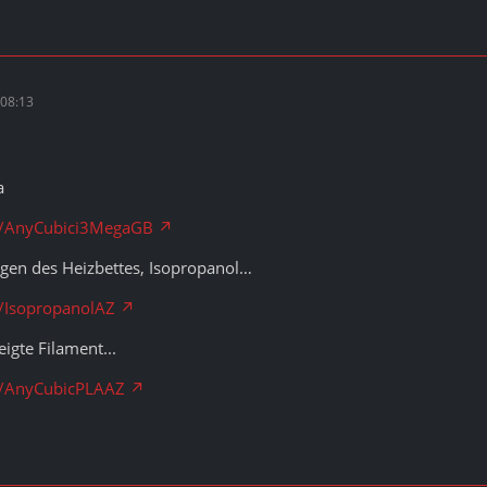
08:13
a
ck/AnyCubici3MegaGB
igen des Heizbettes, Isopropanol…
k/IsopropanolAZ
igte Filament...
ck/AnyCubicPLAAZ