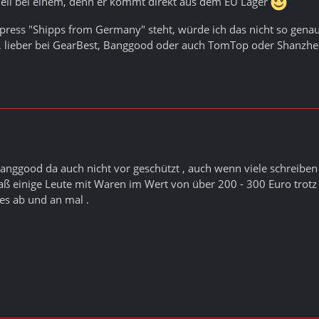
nell bei einem, denn er kommt direkt aus dem EU Lager
xpress "Shipps from Germany" steht, würde ich das nicht so gen
st, lieber bei GearBest, Banggood oder auch TomTop oder Shanzhe
Banggood da auch nicht vor geschützt , auch wenn viele schreiben 
daß einige Leute mit Waren im Wert von über 200 - 300 Euro tro
 es ab und an mal .