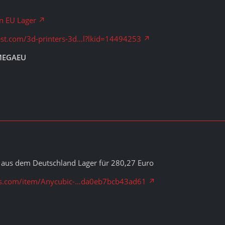
n EU Lager
st.com/3d-printers-3d…l?lkid=14494253
MEGAEU
s aus dem Deutschland Lager für 280,27 Euro
ress.com/item/Anycubic-…da0eb7bcb43ad61