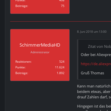
Punkte
408
Beiträge
75
8. Juni 2018 um 13:00
SchimmerMediaHD
Zitat von N
Administrator
Oder bei Aliexpr
Reaktionen
524
https://de.alie
Punkte
11.624
Gruß Thomas
Beiträge
1.892
Kann man natürlich 
beidem etwas, aber 
drauf Zahlen darf, 
Hingegen ist das bei