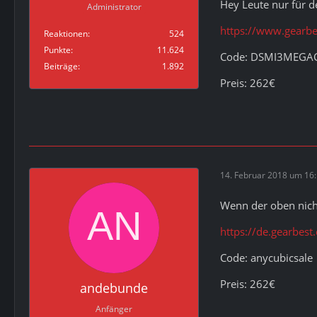
Hey Leute nur für d
Administrator
https://www.gearb
Reaktionen
524
Punkte
11.624
Code: DSMI3MEGA
Beiträge
1.892
Preis: 262€
14. Februar 2018 um 16
Wenn der oben nicht
https://de.gearbes
Code: anycubicsale
Preis: 262€
andebunde
Anfänger