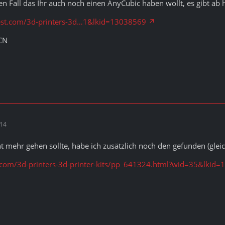
en Fall das Ihr auch noch einen AnyCubic haben wollt, es gibt ab
est.com/3d-printers-3d…1&lkid=13038569
CN
:14
 mehr gehen sollte, habe ich zusätzlich noch den gefunden (gleich
t.com/3d-printers-3d-printer-kits/pp_641324.html?wid=35&lkid