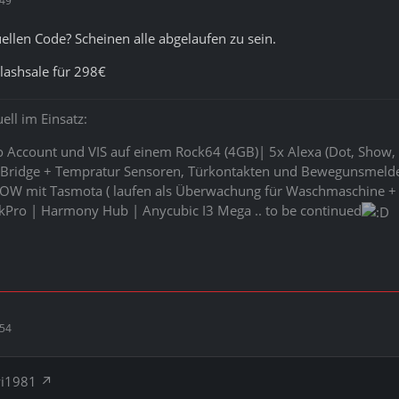
:49
uellen Code? Scheinen alle abgelaufen zu sein.
Flashsale für 298€
ell im Einsatz:
ro Account und VIS auf einem Rock64 (4GB)| 5x Alexa (Dot, Show, 
ridge + Tempratur Sensoren, Türkontakten und Bewegunsmeldern
POW mit Tasmota ( laufen als Überwachung für Waschmaschine + 
kPro | Harmony Hub | Anycubic I3 Mega .. to be continued
:54
wi1981