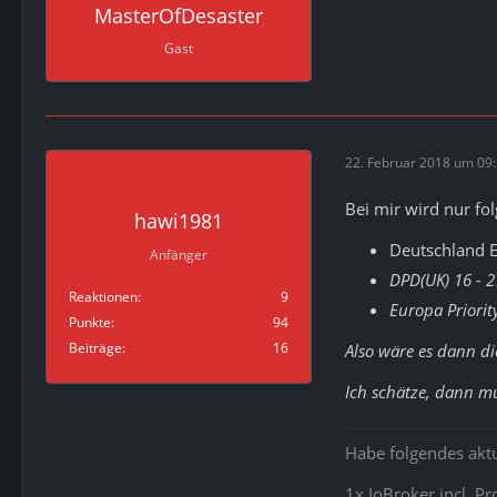
MasterOfDesaster
Gast
22. Februar 2018 um 09
Bei mir wird nur fo
hawi1981
Deutschland E
Anfänger
DPD(UK) 16 - 2
Reaktionen
9
Europa Priori
Punkte
94
Beiträge
16
Also wäre es dann di
Ich schätze, dann m
Habe folgendes aktu
1x IoBroker incl. P