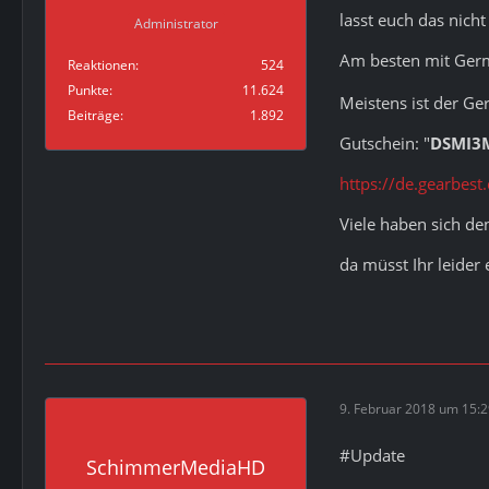
lasst euch das nich
Administrator
Am besten mit Germ
Reaktionen
524
Punkte
11.624
Meistens ist der Ge
Beiträge
1.892
Gutschein: "
DSMI3M
https://de.gearbes
Viele haben sich de
da müsst Ihr leider
9. Februar 2018 um 15:
#Update
SchimmerMediaHD