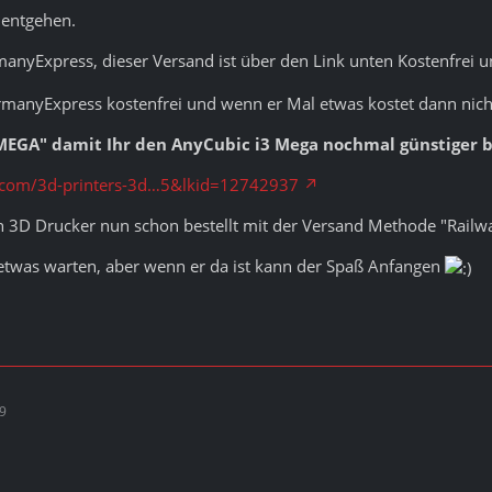
t entgehen.
anyExpress, dieser Versand ist über den Link unten Kostenfrei 
rmanyExpress kostenfrei und wenn er Mal etwas kostet dann nicht 
EGA" damit Ihr den AnyCubic i3 Mega nochmal günstiger b
t.com/3d-printers-3d…5&lkid=12742937
n 3D Drucker nun schon bestellt mit der Versand Methode "Railwa
 etwas warten, aber wenn er da ist kann der Spaß Anfangen
29