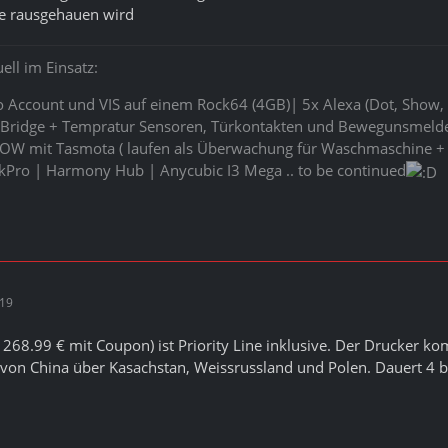
de rausgehauen wird
ell im Einsatz:
ro Account und VIS auf einem Rock64 (4GB)| 5x Alexa (Dot, Show, 
ridge + Tempratur Sensoren, Türkontakten und Bewegunsmeldern
POW mit Tasmota ( laufen als Überwachung für Waschmaschine + 
kPro | Harmony Hub | Anycubic I3 Mega .. to be continued
:19
r 268.99 € mit Coupon) ist Priority Line inklusive. Der Drucker k
 von China über Kasachstan, Weissrussland und Polen. Dauert 4 