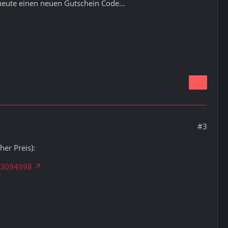
 heute einen neuen Gutschein Code...
#3
er Preis):
=13094998