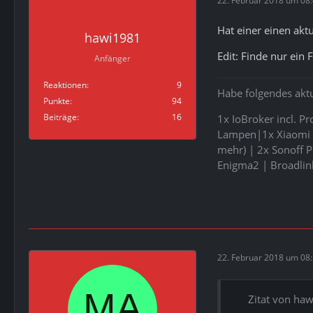
22. Februar 2018 um 08
Hat einer einen akt
hawi1981
Edit: Finde nur ein 
Anfänger
Reaktionen
9
Habe folgendes aktu
Punkte
94
Beiträge
16
1x IoBroker incl. P
Lampen|1x Xiaomi B
mehr) | 2x Sonoff 
Enigma2 | Broadlin
22. Februar 2018 um 08
Zitat von ha