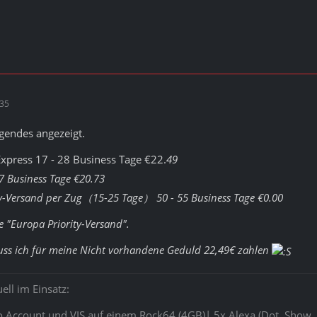
:35
lgendes angezeigt.
xpress 17 - 28 Business Tage €22.
49
7 Business Tage €20.
73
ty-Versand per Zug（15-25 Tage） 50 - 55 Business Tage €0.
00
e "Europa Priority-Versand".
uss ich für meine Nicht vorhandene Geduld 22,49€ zahlen
ell im Einsatz:
ro Account und VIS auf einem Rock64 (4GB)| 5x Alexa (Dot, Show, 