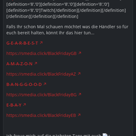
[definition='8','0'][definition='8','0'][definition='8','0']
[definition='8','0']Twitch[/definition][/definition][/definition]
[/definition][/definition][/definition]
Falls Ihr schon Mal schauen möchtet was die Händler so für
euch bereit halten, könnt Ihr das hier tun...
G-E-A-R-B-E-S-T
https://smedia.click/BlackFridayGB
A-M-A-Z-O-N
https://smedia.click/BlackFridayAZ
B-A-N-G-G-O-O-D
https://smedia.click/BlackFridayBG
E-B-A-Y
https://smedia.click/BlackFridayEB
Ich freue mich auf die nächsten Tage mit euch