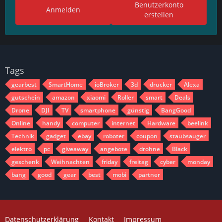
Benutzerkonto
Anmelden
erstellen
Tags
gearbest
SmartHome
ioBroker
3d
drucker
Alexa
gutschein
amazon
xiaomi
Roller
smart
Deals
Drone
DJI
TV
smartphone
günstig
BangGood
Online
handy
computer
internet
Hardware
beelink
Technik
gadget
ebay
roboter
coupon
staubsauger
elektro
pc
giveaway
angebote
drohne
Black
geschenk
Weihnachten
friday
freitag
cyber
monday
bang
good
gear
best
mobi
partner
Datenschutzerklärung
Kontakt
Impressum