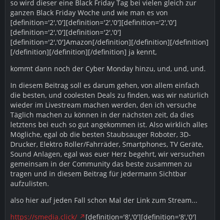
so wird dieser eine Black Friday Tag bei vielen gleich zur
ganzen Black Friday Woche und wie man es von
[definition='2','0'][definition='2','0'][definition='2','0']
[definition='2','0'][definition='2','0']
[definition='2','0']Amazon[/definition][/definition][/definition]
[/definition][/definition][/definition] ja kennt,
kommt dann noch der Cyber Monday hinzu, und, und, und.
In diesem Beitrag soll es darum gehen, von allem einfach
die besten, und coolesten Deals zu finden, was wir natürlich
wieder im Livestream machen werden, den ich versuche
Täglich machen zu können in der nächsten zeit, da dies
letztens bei euch so gut angekommen ist. Also wirklich alles
Mögliche, egal ob die besten Staubsauger Roboter, 3D-
Drucker, Elektro Roller/Fahrräder, Smartphones, TV Geräte,
Sound Anlagen, egal was euer Herz begehrt, wir versuchen
gemeinsam in der Community das beste zusammen zu
tragen und in diesem Beitrag für jedermann Sichtbar
aufzulisten.
also hier auf jeden Fall schon Mal der Link zum Stream...
https://smedia.click/
[definition='8','0'][definition='8','0']