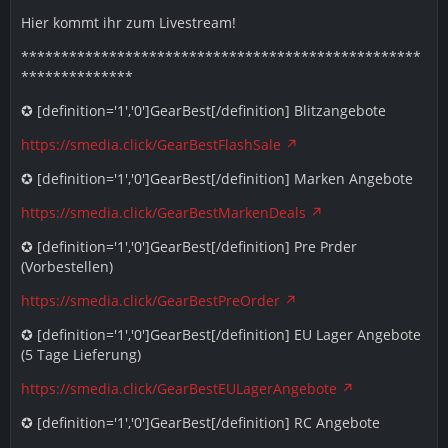
Hier kommt ihr zum Livestream!
**************************************************
**************
✪ [definition='1','0']GearBest[/definition] Blitzangebote
https://smedia.click/GearBestFlashSale
✪ [definition='1','0']GearBest[/definition] Marken Angebote
https://smedia.click/GearBestMarkenDeals
✪ [definition='1','0']GearBest[/definition] Pre Prder
(Vorbestellen)
https://smedia.click/GearBestPreOrder
✪ [definition='1','0']GearBest[/definition] EU Lager Angebote
(5 Tage Lieferung)
https://smedia.click/GearBestEULagerAngebote
✪ [definition='1','0']GearBest[/definition] RC Angebote