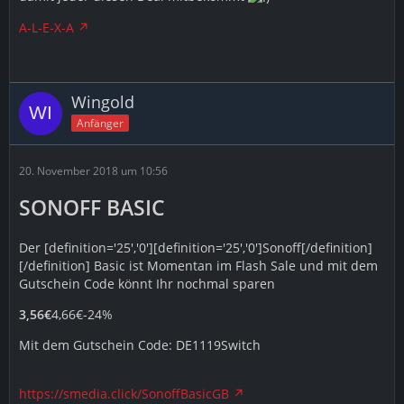
A-L-E-X-A
Wingold
Anfänger
20. November 2018 um 10:56
SONOFF BASIC
Der [definition='25','0'][definition='25','0']Sonoff[/definition]
[/definition] Basic ist Momentan im Flash Sale und mit dem
Gutschein Code könnt Ihr nochmal sparen
3,56€
4,66€-24%
Mit dem Gutschein Code: DE1119Switch
https://smedia.click/SonoffBasicGB