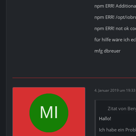
npm ERR! Additional
npm ERR! /opt/iob
npm ERR! not ok co
für hilfe wäre ich e
mfg dbreuer
4. Januar 2019 um 19:33
Zitat von Be
Hallo!
Ich habe ein Prob