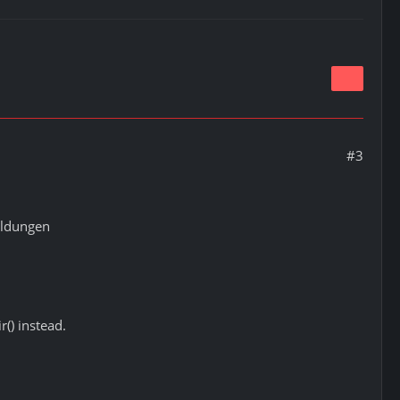
#3
eldungen
() instead.