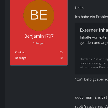
Hallo!
Ich habe ein Proble
Externer Inha
Benjamin1707
Inhalte von exte
geladen und ange
Anfänger
Punkte
75
Beiträge
10
Durch die Aktivierun
personenbezogene Da
wir in unserer Daten
1zu1 befolgt aber i
sudo npm instal
root@raspberrypi:/