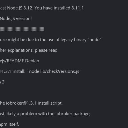
ast Node.JS 8.12. You have installed 8.11.1
Node.JS version!
!!!!!!!!!!!!!!!!!!!!!!!!!!!!!!!!!!!!!!!
re might be due to the use of legacy binary "node"
er explanations, please read
dejs/README.Debian
.3.1 install: `node lib/checkVersions.js`
s 2
he iobroker@1.3.1 install script.
st likely a problem with the iobroker package,
pm itself.