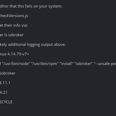
thor that this fails on your system:
heckVersions.js
 their info via:
 ls iobroker
ikely additional logging output above.
nux 4.14.79-v7+
/usr/bin/node" "/usr/bin/npm" "install" "iobroker" "--unsafe-p
iobroker
8.11.1
4.21
FECYCLE