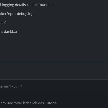
 logging details can be found in:
roker/npm-debug.log
de 0
cht dankbar
njamin1707
lem und zwar habe ich das Tutorial