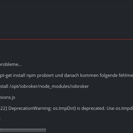
probleme...
apt-get install npm probiert und danach kommen folgende fehlm
nstall /opt/iobroker/node_modules/iobroker
sions.js
2] DeprecationWarning: os.tmpDir() is deprecated. Use os.tmpdir
1
!!!!!!!!!!!!!!!!!!!!!!!!!!!!!!!!!!!!!!!