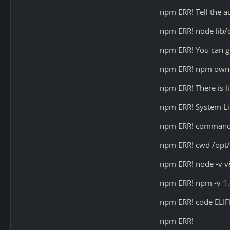
npm ERR! Tell the au
npm ERR! node lib/c
npm ERR! You can get
npm ERR! npm owner
npm ERR! There is l
npm ERR! System Li
npm ERR! command "
npm ERR! cwd /opt/
npm ERR! node -v v
npm ERR! npm -v 1.
npm ERR! code ELI
npm ERR!