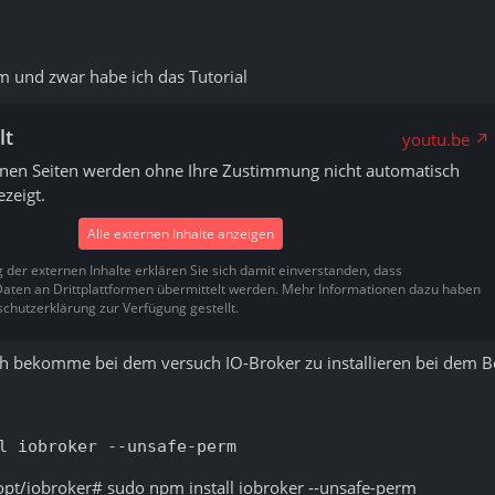
m und zwar habe ich das Tutorial
lt
youtu.be
rnen Seiten werden ohne Ihre Zustimmung nicht automatisch
zeigt.
Alle externen Inhalte anzeigen
g der externen Inhalte erklären Sie sich damit einverstanden, dass
ten an Drittplattformen übermittelt werden. Mehr Informationen dazu haben
schutzerklärung zur Verfügung gestellt.
ch bekomme bei dem versuch IO-Broker zu installieren bei dem B
l iobroker --unsafe-perm
opt/iobroker# sudo npm install iobroker --unsafe-perm