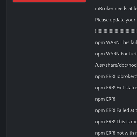
ioBroker needs at le
Please update your 
!!!!!!!!!!!!!!!!!!!!!!!!!!!!!!!!!!
npm WARN This failu
npm WARN For furth
/usr/share/doc/no
npm ERR! iobroker@1
npm ERR! Exit statu
npm ERR!
npm ERR! Failed at t
npm ERR! This is mo
npm ERR! not with n