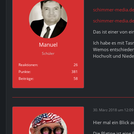
schimmer-media.de
schimmer-media.de
Das ist einer von e
Ich habe es mit Tasm
Manuel
Wemos entschieden, 
Schüler
Hochvolt und Nieder
Reaktionen
26
Punkte
381
Beiträge
58
30. März 2018 um 12:09
Hier mal ein Blick 
Die Platine ist ein