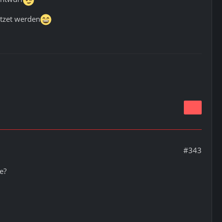
stzet werden
#343
e?