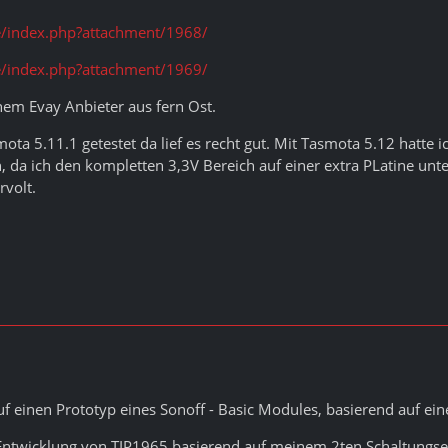
/index.php?attachment/1968/
/index.php?attachment/1969/
inem Evay Anbieter aus fern Ost.
ota 5.11.1 getestet da lief es recht gut. Mit Tasmota 5.12 hatte i
da ich den kompletten 3,3V Bereich auf einer extra PLatine unter
volt.
auf einen Prototyp eines Sonoff - Basic Modules, basierend auf e
e Entwicklung von TIP1965 basierend auf meinem 2ten Schaltungs