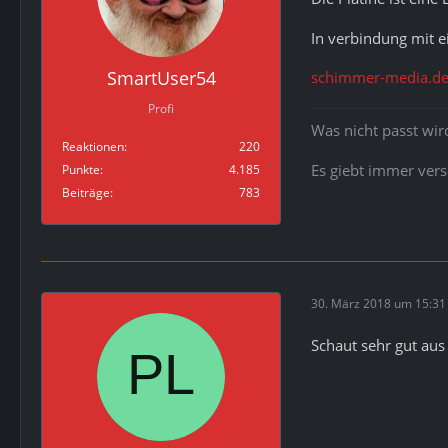
In verbindung mit 
SmartUser54
schimmer-media.de
Profi
Was nicht passt wi
Reaktionen
220
Es giebt immer ver
Punkte
4.185
Beiträge
783
30. März 2018 um 15:31
Schaut sehr gut aus