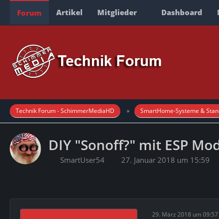
Artikel
Mitglieder
Dashboard
Forum
Technik Forum - SchimmerMediaHD
SmartHome-Systeme & Stan
DIY "Sonoff?" mit ESP Mo
SmartUser54
27. Januar 2018 um 15:59
29. März 2018 um 09:57