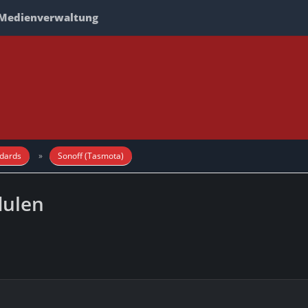
Medienverwaltung
dards
Sonoff (Tasmota)
dulen