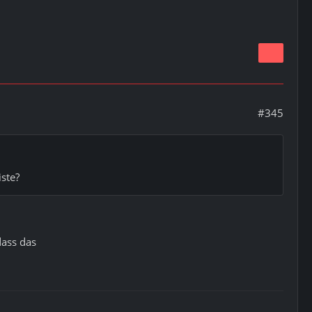
#345
iste?
dass das