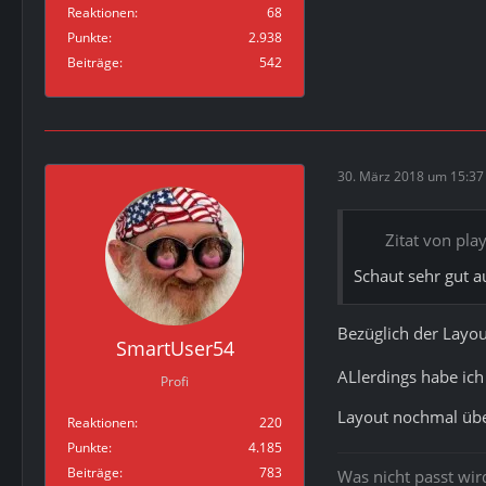
Reaktionen
68
Punkte
2.938
Beiträge
542
30. März 2018 um 15:37
Zitat von pla
Schaut sehr gut au
Bezüglich der Layo
SmartUser54
ALlerdings habe ich
Profi
Layout nochmal übe
Reaktionen
220
Punkte
4.185
Beiträge
783
Was nicht passt wi