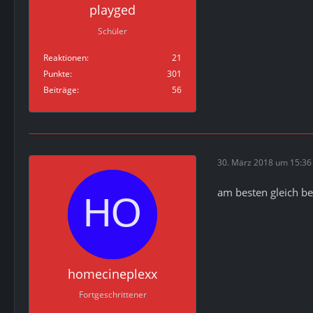
playged
Schüler
Reaktionen
21
Punkte
301
Beiträge
56
30. März 2018 um 15:36
am besten gleich be
homecineplexx
Fortgeschrittener