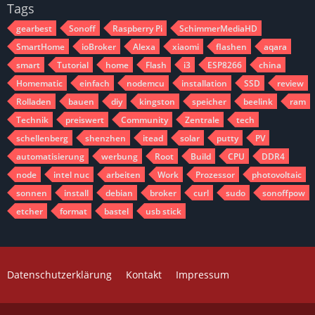
Tags
gearbest
Sonoff
Raspberry Pi
SchimmerMediaHD
SmartHome
ioBroker
Alexa
xiaomi
flashen
aqara
smart
Tutorial
home
Flash
i3
ESP8266
china
Homematic
einfach
nodemcu
installation
SSD
review
Rolladen
bauen
diy
kingston
speicher
beelink
ram
Technik
preiswert
Community
Zentrale
tech
schellenberg
shenzhen
itead
solar
putty
PV
automatisierung
werbung
Root
Build
CPU
DDR4
node
intel nuc
arbeiten
Work
Prozessor
photovoltaic
sonnen
install
debian
broker
curl
sudo
sonoffpow
etcher
format
bastel
usb stick
Datenschutzerklärung
Kontakt
Impressum