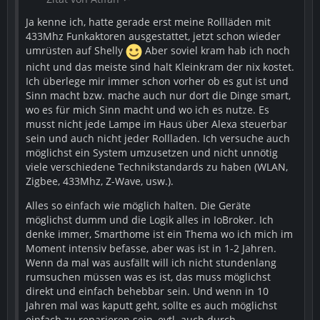
Ja kenne ich, hatte gerade erst meine Rollläden mit
433Mhz Funkaktoren ausgestattet, jetzt schon wieder
umrüsten auf Shelly
Aber soviel kram hab ich noch
nicht und das meiste sind halt Kleinkram der nix kostet.
Ich überlege mir immer schon vorher ob es gut ist und
Sinn macht bzw. mache auch nur dort die Dinge smart,
wo es für mich Sinn macht und wo ich es nutze. Es
musst nicht jede Lampe im Haus über Alexa steuerbar
sein und auch nicht jeder Rollladen. Ich versuche auch
möglichst ein System umzusetzen und nicht unnötig
viele verschiedene Technikstandards zu haben (WLAN,
Zigbee, 433Mhz, Z-Wave, usw.).
Alles so einfach wie möglich halten. Die Geräte
möglichst dumm und die Logik alles in IoBroker. Ich
denke immer, Smarthome ist ein Thema wo ich mich im
Moment intensiv befasse, aber was ist in 1-2 Jahren.
Wenn da mal was ausfällt will ich nicht stundenlang
rumsuchen müssen was es ist, das muss möglichst
direkt und einfach behebbar sein. Und wenn in 10
Jahren mal was kaputt geht, sollte es auch möglichst
einfach zu reparieren sein, evtl. auch durch