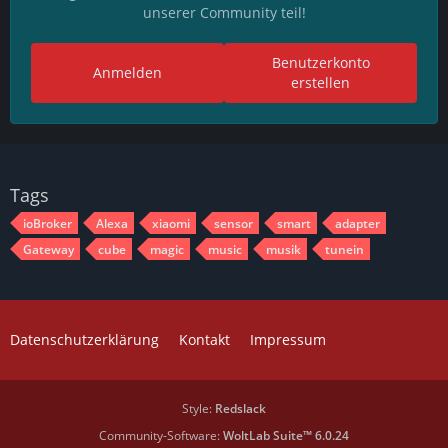
unserer Community teil!
Benutzerkonto
Anmelden
erstellen
Tags
ioBroker
Alexa
xiaomi
sensor
smart
adapter
Gateway
cube
magic
music
musik
tunein
Datenschutzerklärung
Kontakt
Impressum
Style:
Redslack
Community-Software:
WoltLab Suite™ 6.0.24