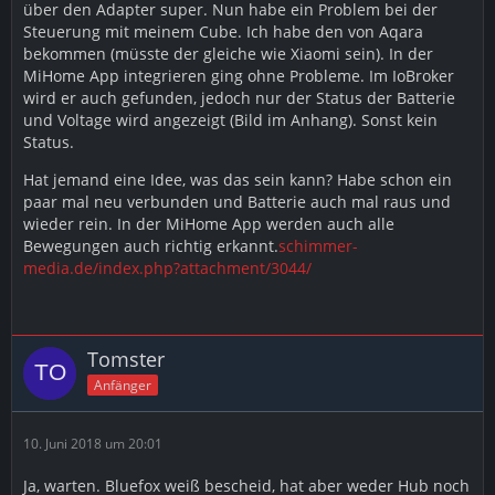
über den Adapter super. Nun habe ein Problem bei der
Edit 3 on
Steuerung mit meinem Cube. Ich habe den von Aqara
bekommen (müsste der gleiche wie Xiaomi sein). In der
bekomme ich die Cubes immerhin schon als Objekte
MiHome App integrieren ging ohne Probleme. Im IoBroker
angezeigt, leider reagieren sie nicht.
wird er auch gefunden, jedoch nur der Status der Batterie
und Voltage wird angezeigt (Bild im Anhang). Sonst kein
Wenn ich den "rotation 90 grad" im Broker simuliere,
Status.
funktioniert er auch aber die Bewegungen der Würfel
an sich werden nicht bemerkt.
Hat jemand eine Idee, was das sein kann? Habe schon ein
paar mal neu verbunden und Batterie auch mal raus und
Hat jemand schon mehr dazu?
wieder rein. In der MiHome App werden auch alle
Bewegungen auch richtig erkannt.
schimmer-
media.de/index.php?attachment/3044/
Tomster
Anfänger
10. Juni 2018 um 20:01
Ja, warten. Bluefox weiß bescheid, hat aber weder Hub noch