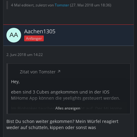
4 Mal editiert, zuletzt von
Tomster
(
27. Mai 2018 um 18:36
)
Aachen1305
Anfänger
2. Juni 2018 um 14:22
Zitat von Tomster
Hey,
eben sind 3 Cubes angekommen und in der IOS
MiHome App können die yeelights gesteuert werden.
Im Biobroker tauchen sie aber nicht auf. Der Mi Home
Alles anzeigen
Adapter läuft. Hub, Türsensoren und Schalter sind und
waren da aber die Cubes tauchen nicht auf. im Log der
Bist Du schon weiter gekommen? Mein Würfel reagiert
gleiche Fehler wie bei Lospiratos.
weder auf schütteln, kippen oder sonst was