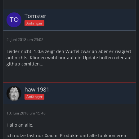
Could not add new sensor: Type "sensor_cube.aqgl01" is
not valid, use one of Hub::sensorTypes
Tomster
Mi Gateway Adapter ist die Version 1.0.5
Anfänger
Hoffe hier kann einer helfen.
Grüße
2. Juni 2018 um 23:02
Tom
Leider nicht. 1.0.6 zeigt den Würfel zwar an aber er reagiert
auf nichts. Können wohl nur auf ein Update hoffen oder auf
Tolles Forum, hab schon viel gelesen und jetzt musste
github comitten...
ich dann doch mal was fragen...
Edit on
hawi1981
Anfänger
ist bereits auf GitHub gemeldet und derzeit wohl nicht
zu beheben... stay tuned.
10. Juni 2018 um 15:48
Edit 2 on
Hallo an alle,
1.0.6 (2018-05-26)
ich nutze fast nur Xiaomi Produkte und alle funktionieren
(bluefox) Added new Aqara cube sensor