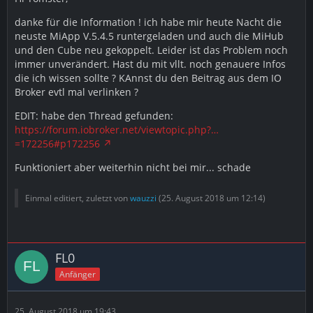
danke für die Information ! ich habe mir heute Nacht die
neuste MiApp V.5.4.5 runtergeladen und auch die MiHub
und den Cube neu gekoppelt. Leider ist das Problem noch
immer unverändert. Hast du mit vllt. noch genauere Infos
die ich wissen sollte ? KAnnst du den Beitrag aus dem IO
Broker evtl mal verlinken ?
EDIT: habe den Thread gefunden:
https://forum.iobroker.net/viewtopic.php?…
=172256#p172256
Funktioniert aber weiterhin nicht bei mir... schade
Einmal editiert, zuletzt von
wauzzi
(
25. August 2018 um 12:14
)
FL0
Anfänger
25. August 2018 um 19:43