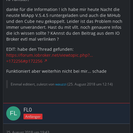
danke für die Information ! ich habe mir heute Nacht die
neuste MiApp V.5.4.5 runtergeladen und auch die MiHub
und den Cube neu gekoppelt. Leider ist das Problem noch
immer unverändert. Hast du mit vllt. noch genauere Infos
die ich wissen sollte ? KAnnst du den Beitrag aus dem IO
Broker evtl mal verlinken ?
EDIT: habe den Thread gefunden:
https://forum.iobroker.net/viewtopic.php?…
=172256#p172256
Funktioniert aber weiterhin nicht bei mir... schade
Einmal editiert, zuletzt von
wauzzi
(
25. August 2018 um 12:14
)
FL0
Anfänger
25. August 2018 um 19:43