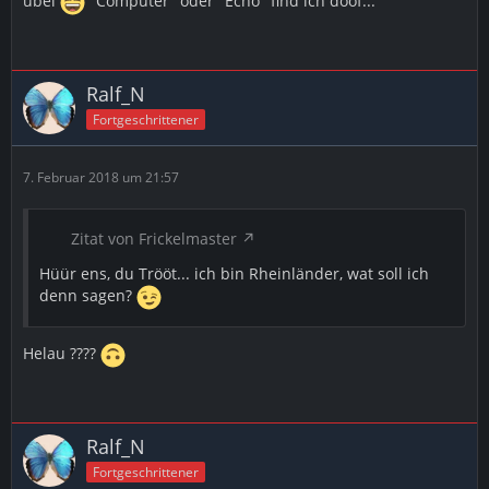
übel
"Computer" oder "Echo" find ich doof...
Ralf_N
Fortgeschrittener
7. Februar 2018 um 21:57
Zitat von Frickelmaster
Hüür ens, du Trööt... ich bin Rheinländer, wat soll ich
denn sagen?
Helau ????
Ralf_N
Fortgeschrittener