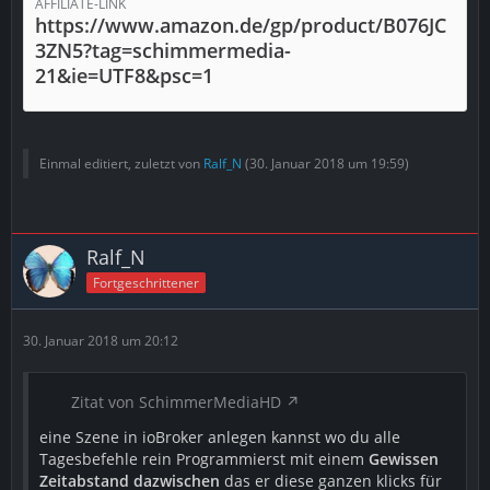
AFFILIATE-LINK
https://www.amazon.de/gp/product/B076JC
3ZN5?tag=schimmermedia-
21&ie=UTF8&psc=1
Einmal editiert, zuletzt von
Ralf_N
(
30. Januar 2018 um 19:59
)
Ralf_N
Fortgeschrittener
30. Januar 2018 um 20:12
Zitat von SchimmerMediaHD
eine Szene in ioBroker anlegen kannst wo du alle
Tagesbefehle rein Programmierst mit einem
Gewissen
Zeitabstand dazwischen
das er diese ganzen klicks für