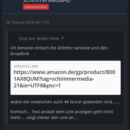
SchimmerMediaHD
Administrator
22. Februar 2018 um 11:41
Zitat von Wilde Hilde
ich benutze einfach die 433mhz variante und den
broadlink
AFFILIATE-LINK
https://www.amazon.de/gp/product/B00
1AX8QUM?tag=schimmermedia-
21&ie=UTF8&psc=1
wobei die inzwischen auch 4€ teurer geworden sind.......
Komisch... Text anstatt dem Link anzeigen geht nicht
mehr.... zeigt immer den Link an....