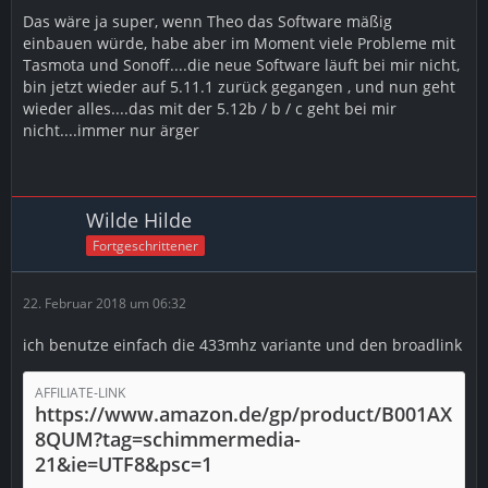
Das wäre ja super, wenn Theo das Software mäßig
einbauen würde, habe aber im Moment viele Probleme mit
Tasmota und Sonoff....die neue Software läuft bei mir nicht,
bin jetzt wieder auf 5.11.1 zurück gegangen , und nun geht
wieder alles....das mit der 5.12b / b / c geht bei mir
nicht....immer nur ärger
Wilde Hilde
Fortgeschrittener
22. Februar 2018 um 06:32
ich benutze einfach die 433mhz variante und den broadlink
AFFILIATE-LINK
https://www.amazon.de/gp/product/B001AX
8QUM?tag=schimmermedia-
21&ie=UTF8&psc=1