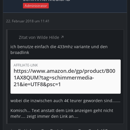
Administrator
22. Februar 2018 um 11:41
Zitat von Wilde Hilde
ich benutze einfach die 433mhz variante und den
broadlink
AFFILIATE-LINK
https://www.amazon.de/gp/product/B00
1AX8QUM?tag=schimmermedia-
21&ie=UTF8&psc=1
wobei die inzwischen auch 4€ teurer geworden sind.......
Komisch... Text anstatt dem Link anzeigen geht nicht
mehr.... zeigt immer den Link an....