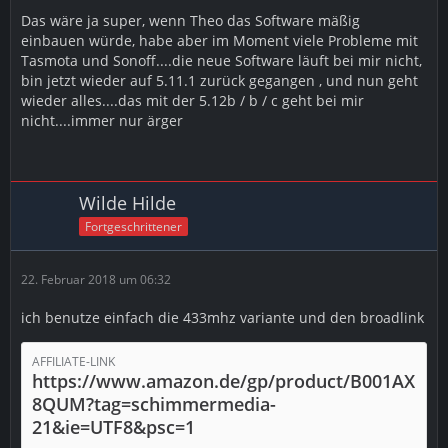
Das wäre ja super, wenn Theo das Software mäßig
einbauen würde, habe aber im Moment viele Probleme mit
Tasmota und Sonoff....die neue Software läuft bei mir nicht,
bin jetzt wieder auf 5.11.1 zurück gegangen , und nun geht
wieder alles....das mit der 5.12b / b / c geht bei mir
nicht....immer nur ärger
Wilde Hilde
Fortgeschrittener
22. Februar 2018 um 06:32
ich benutze einfach die 433mhz variante und den broadlink
AFFILIATE-LINK
https://www.amazon.de/gp/product/B001AX
8QUM?tag=schimmermedia-
21&ie=UTF8&psc=1