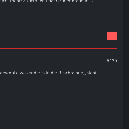
nicht mehr! Zudem fehlt der Ordner broadlink.0
#125
obwohl etwas anderes in der Beschreibung steht.