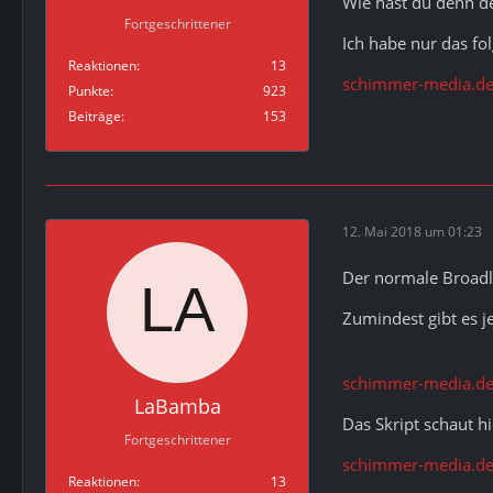
Wie hast du denn de
Fortgeschrittener
Ich habe nur das fo
Reaktionen
13
schimmer-media.de
Punkte
923
Beiträge
153
12. Mai 2018 um 01:23
Der normale Broadl
Zumindest gibt es j
schimmer-media.de
LaBamba
Das Skript schaut h
Fortgeschrittener
schimmer-media.de
Reaktionen
13