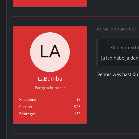
12. Mai 2018 um 01:27
Zitat von S
Ja ich habe ja de
Dennis was hast du
LaBamba
Fortgeschrittener
Reaktionen
13
Punkte
923
Beiträge
153