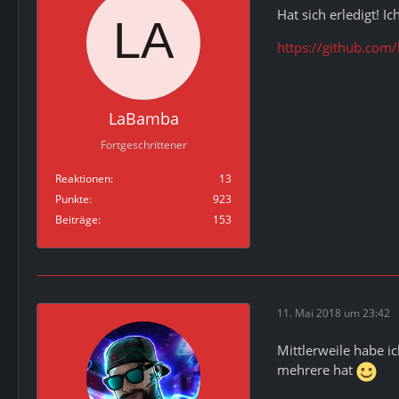
Hat sich erledigt! I
https://github.com
LaBamba
Fortgeschrittener
Reaktionen
13
Punkte
923
Beiträge
153
11. Mai 2018 um 23:42
Mittlerweile habe ic
mehrere hat