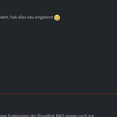
ndert, hab alles neu eingelernt
sten funktioniert der Broadlink RM3 immer noch gut.