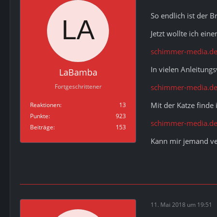
So endlich ist der 
Jetzt wollte ich ein
schimmer-media.de
In vielen Anleitung
LaBamba
schimmer-media.de
Fortgeschrittener
Mit der Katze finde 
Reaktionen
13
Punkte
923
schimmer-media.de
Beiträge
153
Kann mir jemand ver
11. Mai 2018 um 19:51