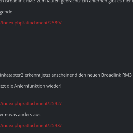
n Broadlink RM3 zum laufen gebracht? Ein anlernen gibt es hier 
lgende
/index.php?attachment/2589/
inkatapter2 erkennt jetzt anscheinend den neuen Broadlink RM3 
etzt die Anlernfunktion wieder!
/index.php?attachment/2592/
ier etwas anders aus.
/index.php?attachment/2593/