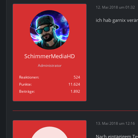
12. Mai 2018 um 01:32
ich hab garnix verä
SchimmerMediaHD
Administrator
Reaktionen
524
Punkte
11.624
Beiträge
1.892
13. Mai 2018 um 12:16
Nach eintägigem Te