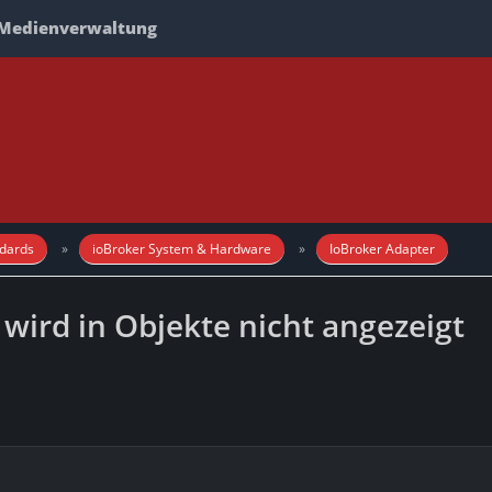
Medienverwaltung
dards
ioBroker System & Hardware
IoBroker Adapter
 wird in Objekte nicht angezeigt