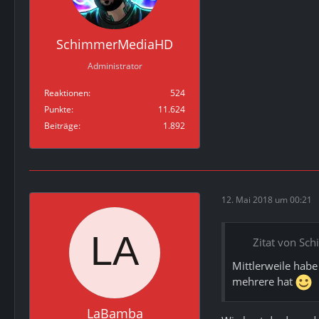
SchimmerMediaHD
Administrator
Reaktionen
524
Punkte
11.624
Beiträge
1.892
12. Mai 2018 um 00:21
Zitat von S
Mittlerweile habe
mehrere hat
LaBamba