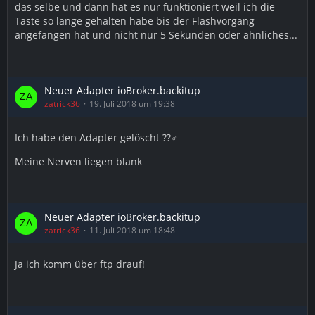
das selbe und dann hat es nur funktioniert weil ich die
"error: espcomm_open failed"
Taste so lange gehalten habe bis der Flashvorgang
angefangen hat und nicht nur 5 Sekunden oder ähnliches...
"error: espcomm_upload_mem failed"
oder auch wenn ich rx mit tx tausche:
warning: espcomm_send_command: didn't receive
Neuer Adapter ioBroker.backitup
command response warning:
zatrick36
19. Juli 2018 um 19:38
espcomm_send_command(FLASH_DOWNLOAD_DATA)
Ich habe den Adapter gelöscht ??‍♂️
failed warning: espcomm_send_command: wrong
direction/command: 0x01 0x03, expected 0x01 0x04
Meine Nerven liegen blank
closing bootloader
USB wird auf com5 erkannt und als FTDI Adapter
angezeigt...... ich weiß nicht mehr weiter. Hab jetzt die
Neuer Adapter ioBroker.backitup
Schnauze voll, braucht jemand: 4 Stk. Basics und 2 Stk.
zatrick36
11. Juli 2018 um 18:48
POW ? werde jetzt nochmals ATOM am Notebook
installieren und versuchen dann mag ich nimma. Kann
Ja ich komm über ftp drauf!
jemand Geräte empfehlen die sich problemlos ohne
löten flashen lassen von anderen Hersteller ? Danke