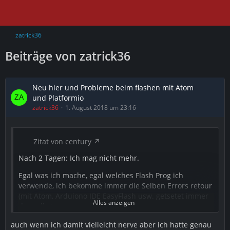
zatrick36
Beiträge von zatrick36
Neu hier und Probleme beim flashen mit Atom
und Platformio
zatrick36
1. August 2018 um 23:16
Zitat von century
Nach 2 Tagen: Ich mag nicht mehr.
Egal was ich mache, egal welches Flash Prog ich
verwende, ich bekomme immer die Selben Errors retour
(mit Atom, Arduiono IDE EasyFlash usw. getsetet immer
Alles anzeigen
das selbe):
warning:espcomm_sync failed"
auch wenn ich damit vielleicht nerve aber ich hatte genau