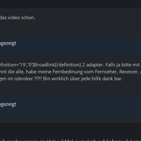
 das video schon.
ngezeigt
inition='19','0']Broadlink[/definition] 2 adapter. Falls ja bitte m
ennt die alle, habe meine Fernbedinung vom Fernseher, Receive
en im iobroker ???? Bin wirklich über jede hilfe dank bar.
ngezeigt