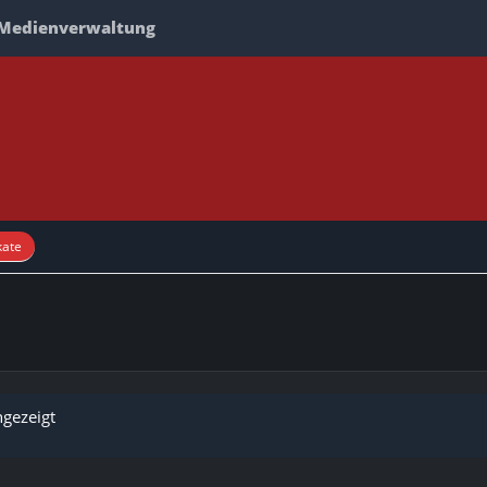
Medienverwaltung
kate
ngezeigt