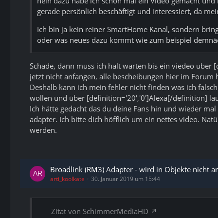
nein dazu habe ich schon mal ein Video gemacht und 
gerade persönlich beschäftigt und interessiert, da m
Ich bin ja kein reiner SmartHome Kanal, sondern brin
oder was neues dazu kommt wie zum beispiel demnächst
Schade, dann muss ich halt warten bis ein viedeo über [d
jetzt nicht anfangen, alle bescheibungen hier im Forum
Deshalb kann ich mein fehler nicht finden was ich falsc
wollen und über [definition='20','0']Alexa[/definition]
Ich hätte gedacht das du deine Fans hin und wieder mal 
adapter. Ich bitte dich höfflich um ein nettes video. Na
werden.
Broadlink (RM3) Adapter - wird in Objekte nicht a
arti_koolkate
30. Januar 2019 um 15:44
Zitat von SchimmerMediaHD