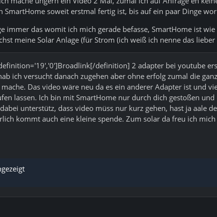
ich mache ungern ein Video 2 Mal, zumal ich auf Anfrage eh ke
ein SmartHome soweit erstmal fertig ist, bis auf ein paar Dinge 
ge immer das womit ich mich gerade befasse, SmartHome ist wie g
 meine Solar Anlage (für Strom (ich weiß ich nenne das lieber 
efinition='19','0']Broadlink[/definition] 2 adapter bei youtube 
 hab ich versucht danach zugehen aber ohne erfolg zumal die gan
h mache. Das video wäre neu da es ein anderer Adapter ist und vi
 laufen lassen. Ich bin mit SmartHome nur durch dich gestoßen un
dabei unterstütz, dass video müss nur kurz gehen, hast ja aale d
türlich kommt auch eine kleine spende. Zum solar da freu ich mic
ngezeigt