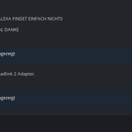
ALEXA FINDET EINFACH NICHTS
N; DANKE
ngezeigt
oadlink 2 Adapter.
ngezeigt