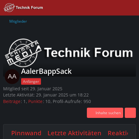
Mitglieder
AalerBappSack
Anfänger
Mitglied seit 29. Januar 2025
Letzte Aktivität:
29. Januar 2025 um 18:22
Beiträge
1
Punkte
10
Profil-Aufrufe
950
Inhalte suchen
Pinnwand
Letzte Aktivitäten
Reaktione