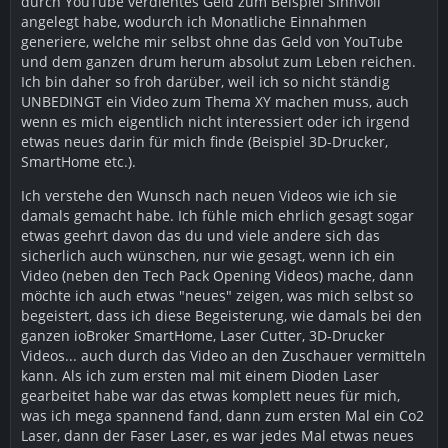
durch YouTube verdientes Geld zum Beispiel Sinnvoll
angelegt habe, wodurch ich Monatliche Einnahmen
generiere, welche mir selbst ohne das Geld von YouTube
und dem ganzen drum herum absolut zum Leben reichen.
Ich bin daher so froh darüber, weil ich so nicht ständig
UNBEDINGT ein Video zum Thema XY machen muss, auch
wenn es mich eigentlich nicht interessiert oder ich irgend
etwas neues darin für mich finde (Beispiel 3D-Drucker,
SmartHome etc.).
Ich verstehe den Wunsch nach neuen Videos wie ich sie
damals gemacht habe. Ich fühle mich ehrlich gesagt sogar
etwas geehrt davon das du und viele andere sich das
sicherlich auch wünschen, nur wie gesagt, wenn ich ein
Video (neben den Tech Pack Opening Videos) mache, dann
möchte ich auch etwas "neues" zeigen, was mich selbst so
begeistert, dass ich diese Begeisterung, wie damals bei den
ganzen ioBroker SmartHome, Laser Cutter, 3D-Drucker
Videos... auch durch das Video an den Zuschauer vermitteln
kann. Als ich zum ersten mal mit einem Dioden Laser
gearbeitet habe war das etwas komplett neues für mich,
was ich mega spannend fand, dann zum ersten Mal ein Co2
Laser, dann der Faser Laser, es war jedes Mal etwas neues