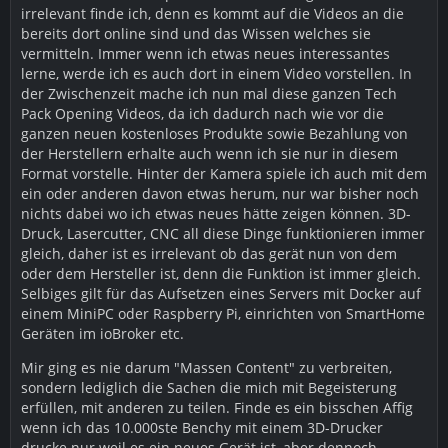
irrelevant finde ich, denn es kommt auf die Videos an die
bereits dort online sind und das Wissen welches sie
vermitteln. Immer wenn ich etwas neues interessantes
lerne, werde ich es auch dort in einem Video vorstellen. In
der Zwischenzeit mache ich nun mal diese ganzen Tech
Pack Opening Videos, da ich dadurch nach wie vor die
ganzen neuen kostenloses Produkte sowie Bezahlung von
der Herstellern erhalte auch wenn ich sie nur in diesem
Format vorstelle. Hinter der Kamera spiele ich auch mit dem
ein oder anderen davon etwas herum, nur war bisher noch
nichts dabei wo ich etwas neues hätte zeigen können. 3D-
Druck, Lasercutter, CNC all diese Dinge funktionieren immer
gleich, daher ist es irrelevant ob das gerät nun von dem
oder dem Hersteller ist, denn die Funktion ist immer gleich.
Selbiges gilt für das Aufsetzen eines Servers mit Docker auf
einem MiniPC oder Raspberry Pi, einrichten von SmartHome
Geräten im ioBroker etc.
Mir ging es nie darum "Massen Content" zu verbreiten,
sondern lediglich die Sachen die mich mit Begeisterung
erfüllen, mit anderen zu teilen. Finde es ein bisschen Affig
wenn ich das 10.000ste Benchy mit einem 3D-Drucker
drucke nur weil es ein neues Gerät ist, aber dennoch