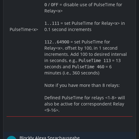
/
= disable use of PulseTime for
0
OFF
Relay<x>
= set PulseTime for Relay<x> in
1..111
PulseTime<x>
0.1 second increments
= set PulseTime for
112..64900
Relay<x>, offset by 100, in 1 second
increments. Add 100 to desired interval
in seconds, e.g.,
= 13
PulseTime 113
seconds and
= 6
PulseTime 460
minutes (i.e., 360 seconds)
Note if you have more than 8 relays:
Defined PulseTime for relays <1-8> will
also be active for correspondent Relay
<9-16>.
Blockly Alexa Sprachausgabe