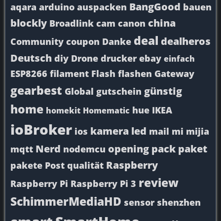
BangGood
aqara
arduino
auspacken
bauen
blockly
china
Broadlink
cam
canon
deal
dealheros
Community
coupon
Danke
Deutsch
diy
Drone
drucker
ebay
einfach
ESP8266
filament
Flash
flashen
Gateway
gearbest
günstig
Global
gutschein
home
hue
IKEA
homekit
Homematic
ioBroker
kamera
led
ios
mail
mi
mijia
Nerd
opening
pack
paket
mqtt
nodemcu
Raspberry
pakete
Post
qualität
review
Raspberry Pi
Raspberry Pi 3
SchimmerMediaHD
sensor
shenzhen