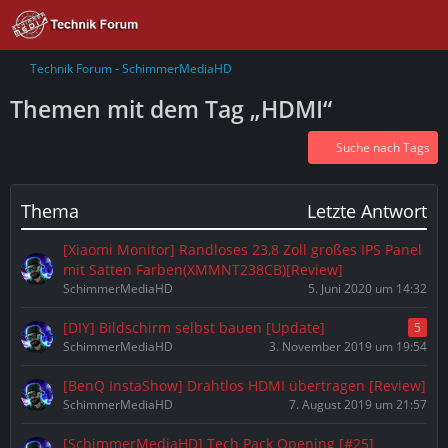
Technik Forum - SchimmerMediaHD
Themen mit dem Tag „HDMI“
Suche nach Tags
Thema
Letzte Antwort
[Xiaomi Monitor] Randloses 23,8 Zoll großes IPS Panel
mit Satten Farben(XMMNT238CB)[Review]
SchimmerMediaHD
5. Juni 2020 um 14:32
[DIY] Bildschirm selbst bauen [Update]
5
SchimmerMediaHD
3. November 2019 um 19:54
[BenQ InstaShow] Drahtlos HDMI übertragen [Review]
SchimmerMediaHD
7. August 2019 um 21:57
[SchimmerMediaHD] Tech Pack Opening [#25]