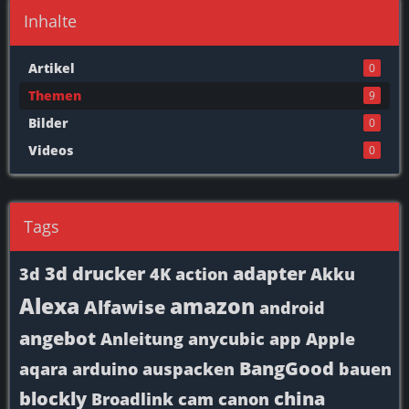
Inhalte
Artikel
0
Themen
9
Bilder
0
Videos
0
Tags
3d drucker
adapter
3d
4K
action
Akku
Alexa
amazon
Alfawise
android
angebot
Anleitung
anycubic
app
Apple
BangGood
aqara
arduino
auspacken
bauen
blockly
china
Broadlink
cam
canon