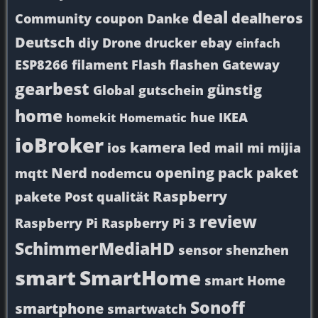
deal
dealheros
Community
coupon
Danke
Deutsch
diy
Drone
drucker
ebay
einfach
ESP8266
filament
Flash
flashen
Gateway
gearbest
günstig
Global
gutschein
home
hue
IKEA
homekit
Homematic
ioBroker
kamera
led
ios
mail
mi
mijia
Nerd
opening
pack
paket
mqtt
nodemcu
Raspberry
pakete
Post
qualität
review
Raspberry Pi
Raspberry Pi 3
SchimmerMediaHD
sensor
shenzhen
smart
SmartHome
smart Home
Sonoff
smartphone
smartwatch