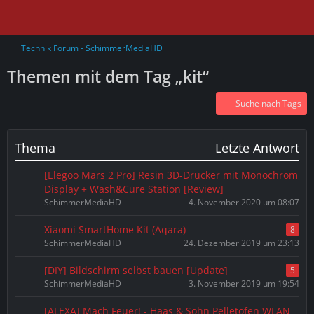
Technik Forum - SchimmerMediaHD
Themen mit dem Tag „kit“
Suche nach Tags
Thema
Letzte Antwort
[Elegoo Mars 2 Pro] Resin 3D-Drucker mit Monochrom
Display + Wash&Cure Station [Review]
SchimmerMediaHD
4. November 2020 um 08:07
Xiaomi SmartHome Kit (Aqara)
8
SchimmerMediaHD
24. Dezember 2019 um 23:13
[DIY] Bildschirm selbst bauen [Update]
5
SchimmerMediaHD
3. November 2019 um 19:54
[ALEXA] Mach Feuer! - Haas & Sohn Pelletofen WLAN