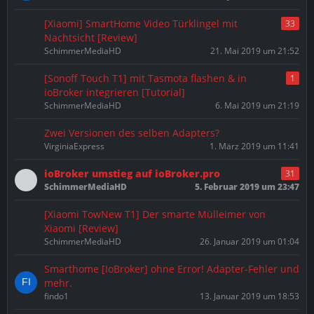
[Xiaomi] SmartHome Video Türklingel mit
33
Nachtsicht [Review]
SchimmerMediaHD
21. Mai 2019 um 21:52
[Sonoff Touch T1] mit Tasmota flashen & in
1
ioBroker integrieren [Tutorial]
SchimmerMediaHD
6. Mai 2019 um 21:19
Zwei Versionen des selben Adapters?
VirginiaExpress
1. März 2019 um 11:41
ioBroker umstieg auf ioBroker.pro
31
SchimmerMediaHD
5. Februar 2019 um 23:47
[Xiaomi TowNew T1] Der smarte Mülleimer von
Xiaomi [Review]
SchimmerMediaHD
26. Januar 2019 um 01:04
Smarthome [IoBroker] ohne Error! Adapter-Fehler und
mehr.
findo1
13. Januar 2019 um 18:53