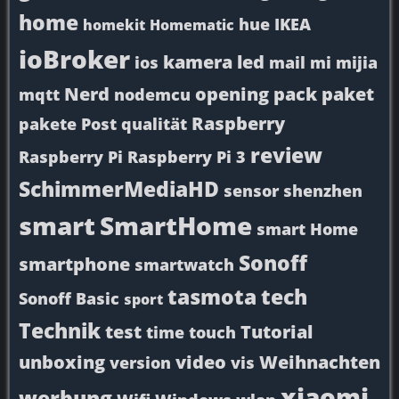
home
hue
IKEA
homekit
Homematic
ioBroker
kamera
led
ios
mail
mi
mijia
Nerd
opening
pack
paket
mqtt
nodemcu
Raspberry
pakete
Post
qualität
review
Raspberry Pi
Raspberry Pi 3
SchimmerMediaHD
sensor
shenzhen
smart
SmartHome
smart Home
Sonoff
smartphone
smartwatch
tasmota
tech
Sonoff Basic
sport
Technik
test
Tutorial
time
touch
unboxing
video
Weihnachten
version
vis
xiaomi
werbung