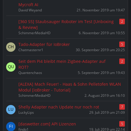
Mycroft AI
David Weyand
21. November 2019 um 19:47
[360 S5] Staubsauger Roboter im Test [Unboxing
2
& Review]
SchimmerMediaHD
6. November 2019 um 10:55
Tado-Adapter für IoBroker
5
Chatmasternr1
30. September 2019 um 20:25
Seit dem Pi4 bleibt mein Zigbee-Adapter auf
2
ROT?
Quantenchaos
5. September 2019 um 19:43
[ALEXA] Mach Feuer! - Haas & Sohn Pelletofen WLAN
Modul [ioBroker - Tutorial]
SchimmerMediaHD
2. August 2019 um 16:10
Shelly Adapter nach Update nur noch rot
7
LuckyLips
29. Juli 2019 um 21:09
[daswetter.com] API Lizenzen
5
findo1
19. Juli 2019 um 22:14