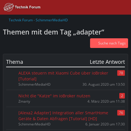
Technik Forum - SchimmerMediaHD
Themen mit dem Tag „adapter“
Suche nach Tags
Thema
Letzte Antwort
ALEXA steuern mit Xiaomi Cube über ioBroker
78
[Tutorial]
SchimmerMediaHD
30. August 2020 um 13:50
Nicht die "Katze" im ioBroker nutzen
2
Zmarty
4. März 2020 um 11:38
[Alexa2 Adapter] Integration aller SmartHome
76
Geräte & Daten Abfragen [Tutorial] [HD]
SchimmerMediaHD
6. Januar 2020 um 17:30