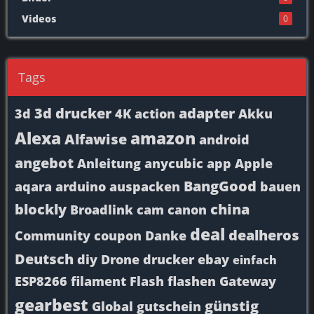
Videos
0
Tags
3d drucker
adapter
3d
4K
action
Akku
Alexa
amazon
Alfawise
android
angebot
Anleitung
anycubic
app
Apple
BangGood
aqara
arduino
auspacken
bauen
blockly
china
Broadlink
cam
canon
deal
dealheros
Community
coupon
Danke
Deutsch
diy
Drone
drucker
ebay
einfach
ESP8266
filament
Flash
flashen
Gateway
gearbest
günstig
Global
gutschein