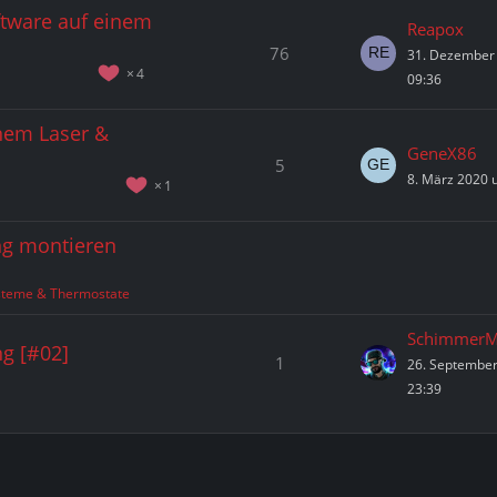
ftware auf einem
Reapox
76
31. Dezember
4
09:36
nem Laser &
GeneX86
5
8. März 2020 
1
ng montieren
steme & Thermostate
SchimmerM
g [#02]
1
26. Septembe
23:39