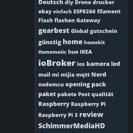
Deutsch
diy
Drone
drucker
ebay
ESP8266
filament
einfach
Flash
flashen
Gateway
gearbest
Global
gutschein
home
günstig
homekit
hue
IKEA
Homematic
ioBroker
kamera
led
ios
Nerd
mail
mi
mijia
mqtt
opening
pack
nodemcu
paket
pakete
Post
qualität
Raspberry
Raspberry Pi
review
Raspberry Pi 3
SchimmerMediaHD