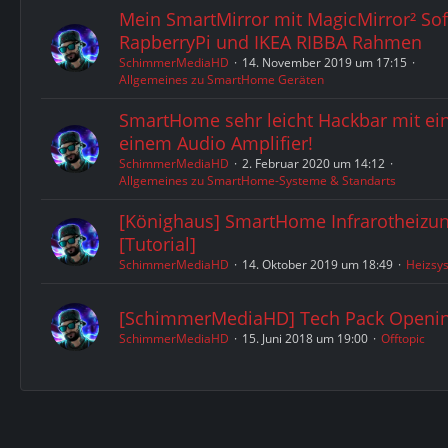
Mein SmartMirror mit MagicMirror² So
RapberryPi und IKEA RIBBA Rahmen
SchimmerMediaHD
14. November 2019 um 17:15
Allgemeines zu SmartHome Geräten
SmartHome sehr leicht Hackbar mit ei
einem Audio Amplifier!
SchimmerMediaHD
2. Februar 2020 um 14:12
Allgemeines zu SmartHome-Systeme & Standarts
[Könighaus] SmartHome Infrarotheizu
[Tutorial]
SchimmerMediaHD
14. Oktober 2019 um 18:49
Heizsy
[SchimmerMediaHD] Tech Pack Openin
SchimmerMediaHD
15. Juni 2018 um 19:00
Offtopic