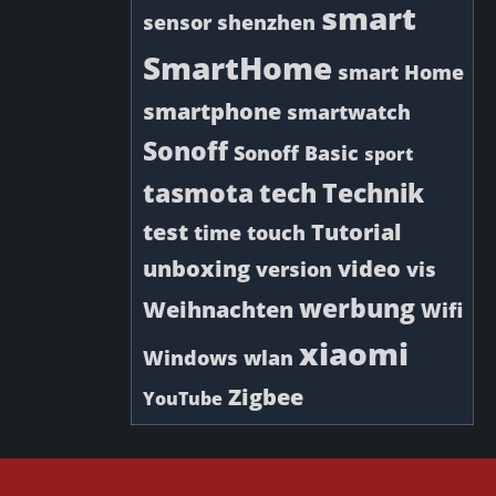
smart
sensor
shenzhen
SmartHome
smart Home
smartphone
smartwatch
Sonoff
Sonoff Basic
sport
tasmota
tech
Technik
test
Tutorial
time
touch
unboxing
video
version
vis
werbung
Weihnachten
Wifi
xiaomi
Windows
wlan
Zigbee
YouTube