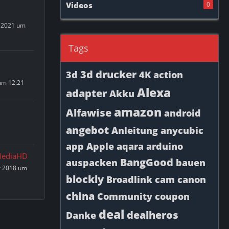
Videos
0
 2021 um
Tags
3d drucker
3d
4K
action
um 12:21
Alexa
adapter
Akku
amazon
Alfawise
android
angebot
Anleitung
anycubic
app
Apple
aqara
arduino
ediaHD
BangGood
auspacken
bauen
r 2018 um
blockly
Broadlink
cam
canon
china
Community
coupon
deal
dealheros
Danke