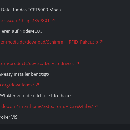
e Datei für das TCRT5000 Modul...
verse.com/thing:2899801
lieren auf NodeMCU)...
er-media.de/downoad/Schimm…_RFID_Paket.zip
.com/products/devel…dge-vcp-drivers
Peasy Installer benötigt)
n.org/downloads/
Winkler vom dem ich die Idee habe...
jimdo.com/smarthome/akto…romz%C3%A4hler/
roker VIS