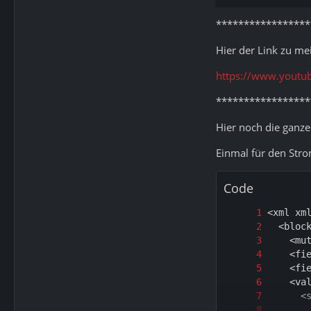
*****************
Hier der Link zu me
https://www.youtu
*****************
Hier noch die ganzen
Einmal für den Stro
Code