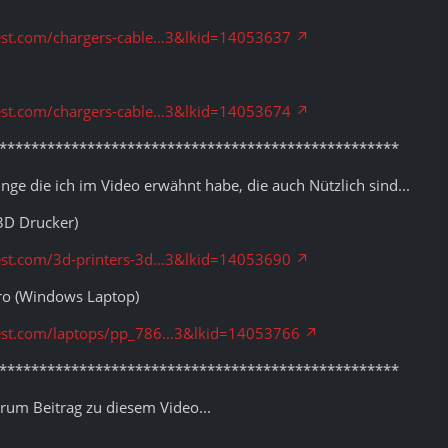
est.com/chargers-cable…3&lkid=14053637
est.com/chargers-cable…3&lkid=14053674
**************************************************
nge die ich im Video erwähnt habe, die auch Nützlich sind...
3D Drucker)
est.com/3d-printers-3d…3&lkid=14053690
ro (Windows Laptop)
est.com/laptops/pp_786…3&lkid=14053766
**************************************************
rum Beitrag zu diesem Video...