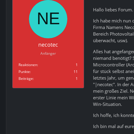
Hallo liebes Forum.
Ich habe mich nun d
Firma Namens Necot
Bereich Photovoltai
überwacht, usw).
necotec
Alles hat angefange
Anfänger
niemand benötigt? S
Microcontroller (Ar
Reaktionen
1
für stück selbst an
Punkte
11
letztes Jahr, um ge
Beiträge
1
"|necotec". In der
mein großes Ziel. N
erster Linie mein W
Win-Situation.
Ich hoffe, ich konnt
Ich bin mal auf eu