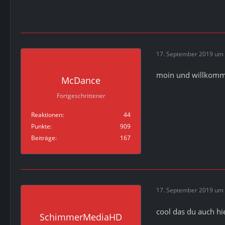
17. September 2019 um 
moin und willkom
McDance
Fortgeschrittener
Reaktionen
44
Punkte
909
Beiträge
167
17. September 2019 um 
cool das du auch hi
SchimmerMediaHD