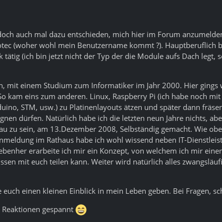
och auch mal dazu entschieden, mich hier im Forum anzumelden. M
ec (woher wohl mein Benutzername kommt ?). Hauptberuflich bin
k tätig (ich bin jetzt nicht der Typ der die Module aufs Dach legt
n, mit einem Studium zum Informatiker im Jahr 2000. Hier gings w
o kam eins zum anderen. Linux, Raspberry Pi (ich habe noch mit 
duino, STM, usw.) zu Platinenlayouts ätzen und später dann fräse
eignen dürfen. Natürlich habe ich die letzten neun Jahre nichts, a
nau zu sein, am 13.Dezember 2008, Selbständig gemacht. Wie oben 
 Anmeldung im Rathaus habe ich wohl wissend neben IT-Dienstlei
ebenher erarbeite ich mir ein Konzept, von welchem ich mir einen 
issen mit euch teilen kann. Weiter wird natürlich alles zwangsläuf
e euch einen kleinen Einblick in mein Leben geben. Bei Fragen, sc
re Reaktionen gespannt