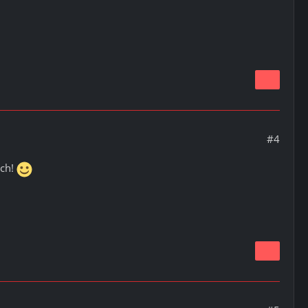
#4
sch!