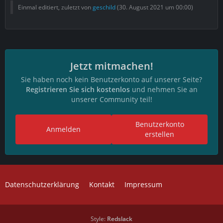
Einmal editiert, zuletzt von
geschild
(
30. August 2021 um 00:00
)
Jetzt mitmachen!
Sie haben noch kein Benutzerkonto auf unserer Seite?
Registrieren Sie sich kostenlos
und nehmen Sie an
unserer Community teil!
Benutzerkonto
Anmelden
erstellen
Datenschutzerklärung
Kontakt
Impressum
Style:
Redslack