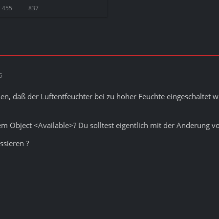
 455
837
5
en, daß der Luftentfeuchter bei zu hoher Feuchte eingeschaltet w
em Object <Available>? Du solltest eigentlich mit der Änderung v
ssieren ?