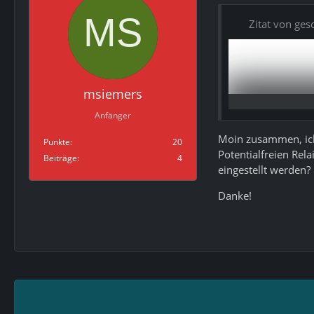
Zitat von ges
msiemers
Anfänger
Moin zusammen, ich
Punkte
20
Potentialfreien Re
Beiträge
4
eingestellt werden?
Danke!
Hier sieht du du