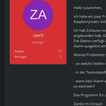
Hallo zusammen,
ich habe ein paar F
Raspberrymatic mitt
Ich hab Zuhause no
zaertl
angebunden hab. Al
Die Station verfügt
Anfänger
Alarm ausgelöst wird
Punkte
15
Mein(e) Problem(e) 
Beiträge
2
- an welche Stellen
- in der Tasmotasof
- wenn kein Alarm an
zu wechseln?
Das Programm für di
Danke im Voraus!