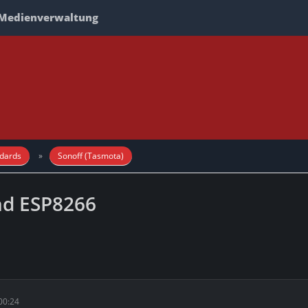
Medienverwaltung
dards
Sonoff (Tasmota)
und ESP8266
00:24