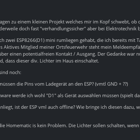
ragen zu einem kleinen Projekt welches mir im Kopf schwebt, ob 
lerweile doch fast "verhandlungssicher" aber bei Elektrotechnik b
ch zwei ESP8266(D1) mini rumliegen gehabt, die ich bereits mit
s Aktives Mitglied meiner Ortsfeuerwehr steht mein Meldeempfä
 über einen potentialfreien Kontakt / Ausgang. Der Gedanke war
, dass dieser div. Lichter im Haus einschaltet.
sind noch:
 müssen die Pins vom Ladegerät an den ESP? (vmtl GND + ??)
tware werde ich wohl "D1" als Gerät auswählen müssen (spielt das
liegt, ist der ESP vml auch offline? Wie bringe ich diesen dazu, w
e Homematic is kein Problem. Die Lichter sollen schalten, wenn d